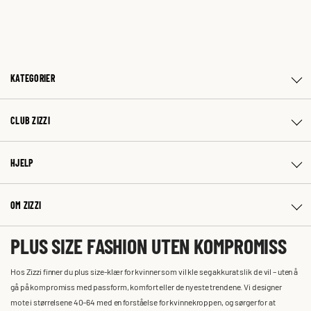
KATEGORIER
CLUB ZIZZI
HJELP
OM ZIZZI
PLUS SIZE FASHION UTEN KOMPROMISS
Hos Zizzi finner du plus size-klær for kvinner som vil kle seg akkurat slik de vil – uten å
gå på kompromiss med passform, komfort eller de nyeste trendene. Vi designer
mote i størrelsene 40–64 med en forståelse for kvinnekroppen, og sørger for at