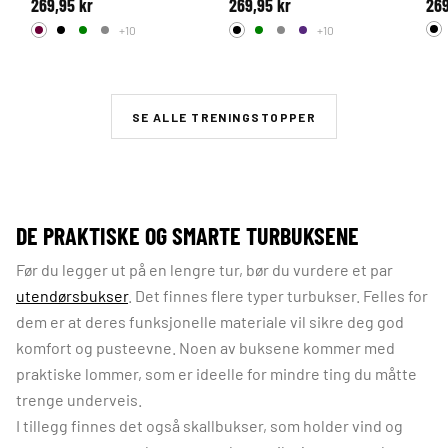
269,95 kr
269,95 kr
269
+10
+10
SE ALLE TRENINGSTOPPER
DE PRAKTISKE OG SMARTE TURBUKSENE
Før du legger ut på en lengre tur, bør du vurdere et par
utendørsbukser
. Det finnes flere typer turbukser. Felles for
dem er at deres funksjonelle materiale vil sikre deg god
komfort og pusteevne. Noen av buksene kommer med
praktiske lommer, som er ideelle for mindre ting du måtte
trenge underveis.
I tillegg finnes det også skallbukser, som holder vind og