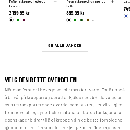
Pufferjakke med hette og
Regnjakke med lommer og
Lett
lommer
hette
749
2 199,95 kr
899,95 kr
+3
SE ALLE JAKKER
VELG DEN RETTE OVERDELEN
Når man først er i bevegelse, blir man fort varm. For å unngå
å bli våt på kroppen og deretter kjøles ned, bør du velge en
svettetransporterende overdel som puster. Her vil vi igjen
fremheve ull og syntetiske materialer. Deres funksjonelle
egenskaper bidrar til å gi kroppen din de beste forholdene
gjennom turen. Dersom det er kjølig, kan en fleecegenser