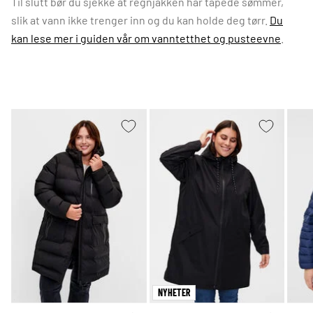
Til slutt bør du sjekke at regnjakken har tapede sømmer,
slik at vann ikke trenger inn og du kan holde deg tørr.
Du
kan lese mer i guiden vår om vanntetthet og pusteevne
.
NYHETER