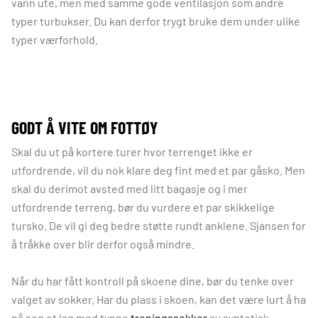
vann ute, men med samme gode ventilasjon som andre
typer turbukser. Du kan derfor trygt bruke dem under ulike
typer værforhold.
GODT Å VITE OM FOTTØY
Skal du ut på kortere turer hvor terrenget ikke er
utfordrende, vil du nok klare deg fint med et par gåsko. Men
skal du derimot avsted med litt bagasje og i mer
utfordrende terreng, bør du vurdere et par skikkelige
tursko. De vil gi deg bedre støtte rundt anklene. Sjansen for
å tråkke over blir derfor også mindre.
Når du har fått kontroll på skoene dine, bør du tenke over
valget av sokker. Har du plass i skoen, kan det være lurt å ha
på seg et lag med tynne
treningssokker
av syntetisk