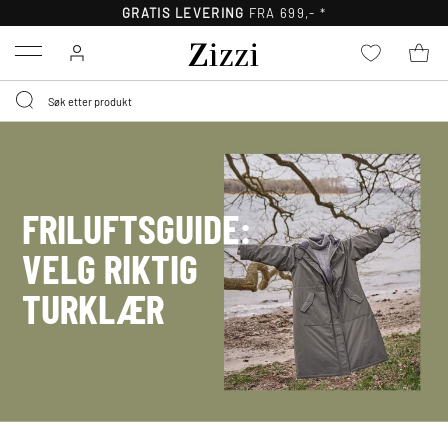
GRATIS LEVERING
FRA 699,- *
Menu
FRILUFTSGUIDE:
VELG RIKTIG
TURKLÆR