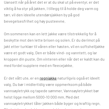
Uansett når på året det er at du skal ut på eventyr, er det
viktig å ha styr på jakken. I tillegg til å holde deg varm og
tørr, vil den ideelle utendørsjakken by på god
bevegelsesfrihet og høy pusteevne.
Om sommeren kan en lett jakke være tilstrekkelig for å
beskytte mot den lette brisen og solen. Er du derimot på
jakt etter turklær til våren eller høsten, vil en softshelljakke
være et godt valg. Den er både vind- og vanntett, og lar
kroppen din puste. Om vinteren eller når det er kaldt kan du
med fordel supplere med en fleecejakke.
Er det vått ute, er en
regnjakke
naturligvis også et ideelt
valg. Du bør i midlertidig være oppmerksom på både
vannsøyletrykk og tapede sømmer. Vannsøyletrykket bør
helst ligge mellom 5000-10 000 mm. Med det
vannsøyletrykket tåler jakken både byger og kraftig regn.