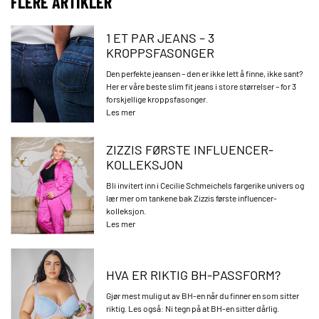
FLERE ARTIKLER
1 ET PAR JEANS – 3
KROPPSFASONGER
Den perfekte jeansen – den er ikke lett å finne, ikke sant?
Her er våre beste slim fit jeans i store størrelser – for 3
forskjellige kroppsfasonger.
Les mer
ZIZZIS FØRSTE INFLUENCER-
KOLLEKSJON
Bli invitert inn i Cecilie Schmeichels fargerike univers og
lær mer om tankene bak Zizzis første influencer-
kolleksjon.
Les mer
HVA ER RIKTIG BH-PASSFORM?
Gjør mest mulig ut av BH-en når du finner en som sitter
riktig. Les også: Ni tegn på at BH-en sitter dårlig.