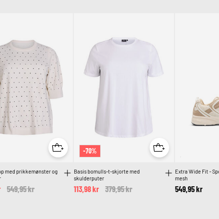
-70%
opp med prikkemønster og
Basis bomulls-t-skjorte med
Extra Wide Fit - S
r
skulderputer
mesh
r
Price reduced from
549,95 kr
to
113,98 kr
Price reduced from
379,95 kr
to
549,95 kr