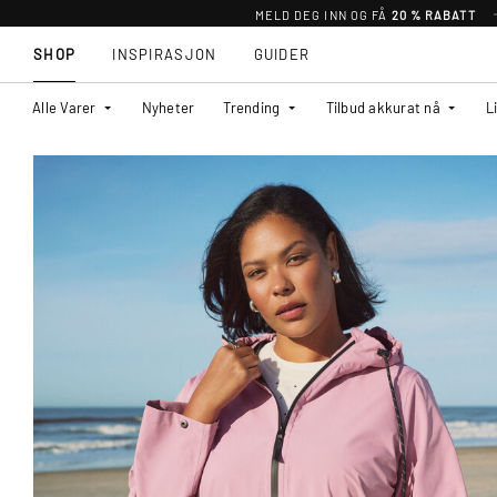
MELD DEG INN OG FÅ
20 % RABATT
SHOP
INSPIRASJON
GUIDER
Alle Varer
Nyheter
Trending
Tilbud akkurat nå
L