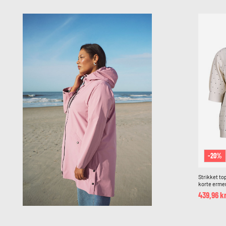
-20%
Strikket t
korte erme
439,96 k