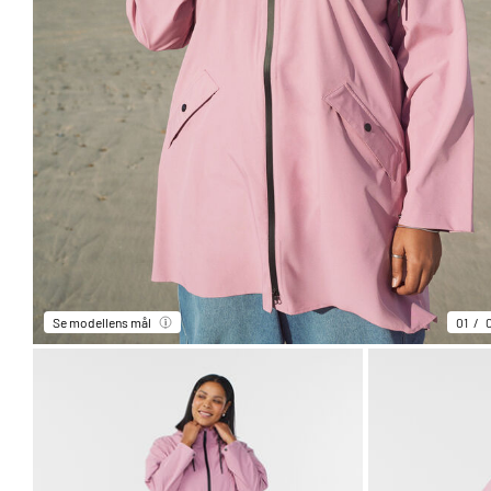
Se modellens mål
01