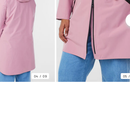
04
09
05