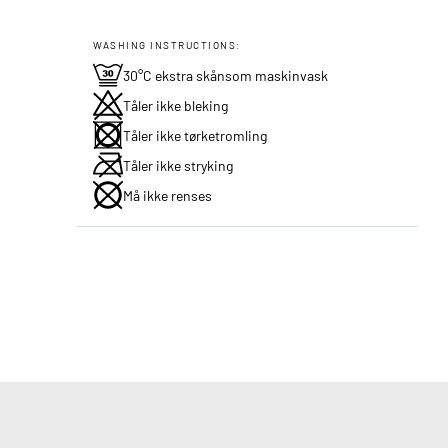
WASHING INSTRUCTIONS:
30°C ekstra skånsom maskinvask
Tåler ikke bleking
Tåler ikke tørketromling
Tåler ikke stryking
Må ikke renses