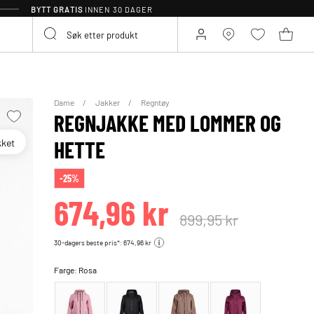
BYTT GRATIS
INNEN 30 DAGER
Dame
Jakker
Regntøy
REGNJAKKE MED LOMMER OG
kket
HETTE
-25%
674,96 kr
899,95 kr
30-dagers beste pris*: 674,96 kr
Farge:
Rosa