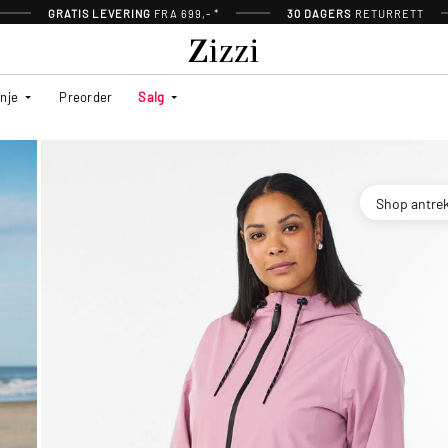
GRATIS LEVERING
FRA 699,- *
30 DAGERS
RETURRETT
inje
Preorder
Salg
Shop antre