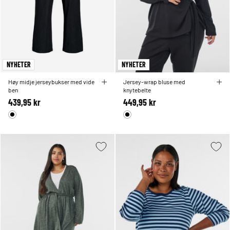
NYHETER
NYHETER
Høy midje jerseybukser med vide
Jersey-wrap bluse med
ben
knytebelte
439,95 kr
449,95 kr