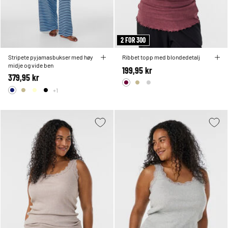
2 FOR 300
Stripete pyjamasbukser med høy
Ribbet topp med blondedetalj
midje og vide ben
199,95 kr
379,95 kr
+1