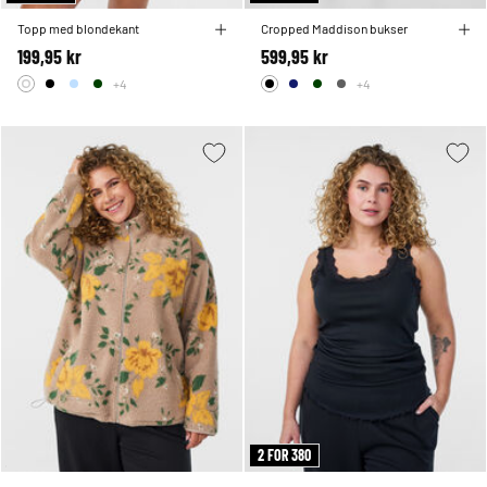
Topp med blondekant
Cropped Maddison bukser
199,95 kr
599,95 kr
+4
+4
2 FOR 380