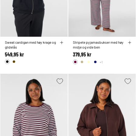
Sweat cardigan med høy krage og
Stripete pyjamasbukser med høy
glidelås
midje og vide ben
549,95 kr
379,95 kr
+1