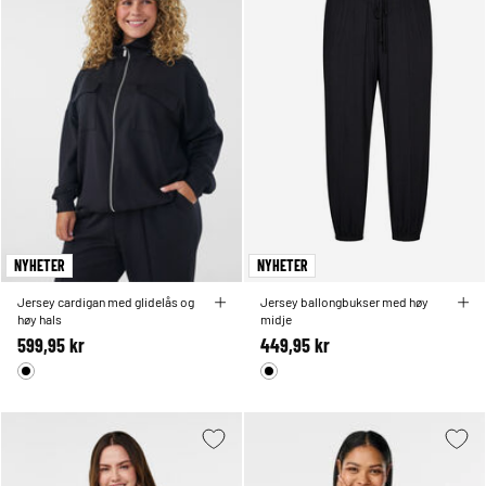
NYHETER
NYHETER
Jersey cardigan med glidelås og
Jersey ballongbukser med høy
høy hals
midje
599,95 kr
449,95 kr