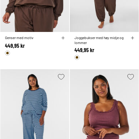
Genser med motiv
Joggebukser med høy midje og
lommer
449,95 kr
449,95 kr