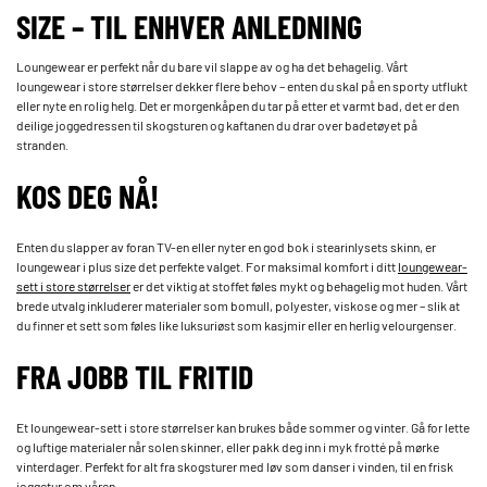
SIZE – TIL ENHVER ANLEDNING
Loungewear er perfekt når du bare vil slappe av og ha det behagelig. Vårt
loungewear i store størrelser dekker flere behov – enten du skal på en sporty utflukt
eller nyte en rolig helg. Det er morgenkåpen du tar på etter et varmt bad, det er den
deilige joggedressen til skogsturen og kaftanen du drar over badetøyet på
stranden.
KOS DEG NÅ!
Enten du slapper av foran TV-en eller nyter en god bok i stearinlysets skinn, er
loungewear i plus size det perfekte valget. For maksimal komfort i ditt
loungewear-
sett i store størrelser
er det viktig at stoffet føles mykt og behagelig mot huden. Vårt
brede utvalg inkluderer materialer som bomull, polyester, viskose og mer – slik at
du finner et sett som føles like luksuriøst som kasjmir eller en herlig velourgenser.
FRA JOBB TIL FRITID
Et loungewear-sett i store størrelser kan brukes både sommer og vinter. Gå for lette
og luftige materialer når solen skinner, eller pakk deg inn i myk frotté på mørke
vinterdager. Perfekt for alt fra skogsturer med løv som danser i vinden, til en frisk
joggetur om våren.