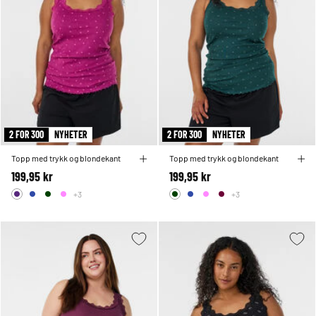
2 FOR 300
NYHETER
2 FOR 300
NYHETER
Topp med trykk og blondekant
Topp med trykk og blondekant
199,95 kr
199,95 kr
+3
+3