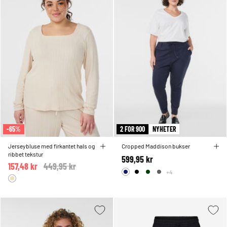
-65%
2 FOR 900
NYHETER
Jerseybluse med firkantet hals og
Cropped Maddison bukser
ribbet tekstur
599,95 kr
157,48 kr
Price reduced from
449,95 kr
to
+4