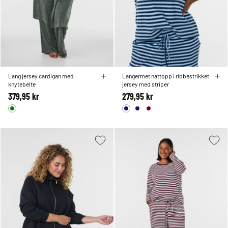
Lang jersey cardigan med
Langermet nattopp i ribbestrikket
knytebelte
jersey med striper
379,95 kr
279,95 kr