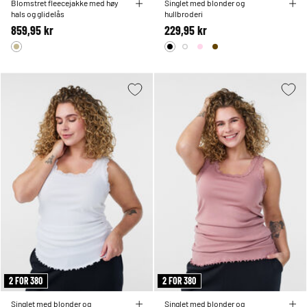
Blomstret fleecejakke med høy
Singlet med blonder og
hals og glidelås
hullbroderi
859,95 kr
229,95 kr
2 FOR 380
2 FOR 380
Singlet med blonder og
Singlet med blonder og