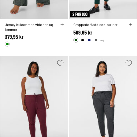
2 FOR 900
Jersey bukser med vide ben og
Croppede Maddison-bukser
lommer
599,95 kr
379,95 kr
+4