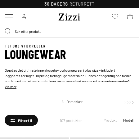
30 DAGERS
RETURRETT
Menu
I STORE STØRRELSER
LOUNGEWEAR
Oppdag det ultimate innen kosetøy og loungewear i plus size – inkludert
joggedresser laget i myke og behagelige materialer. Finnes det egentlig noe bedre
enn å ta på seg et par
kosebukser
og en oversized
genser
på en regntung søndag?
Vis mer
Dameklær
Produkt
Modell
107 produkter
Filter
(1)