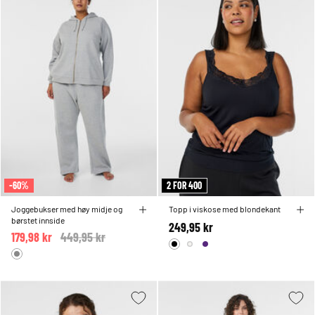
-60%
2 FOR 400
Joggebukser med høy midje og
Topp i viskose med blondekant
børstet innside
249,95 kr
179,98 kr
Price reduced from
449,95 kr
to