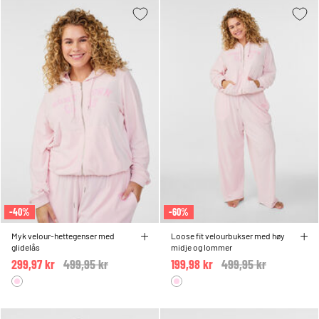
-40%
-60%
Myk velour-hettegenser med
Loose fit velourbukser med høy
glidelås
midje og lommer
299,97 kr
Price reduced from
499,95 kr
to
199,98 kr
Price reduced from
499,95 kr
to