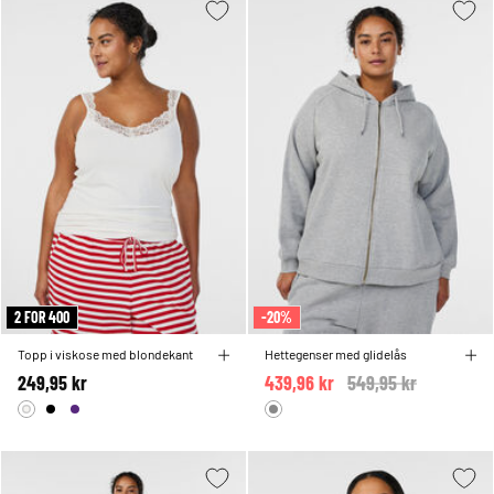
2 FOR 400
-20%
Topp i viskose med blondekant
Hettegenser med glidelås
249,95 kr
439,96 kr
Price reduced from
549,95 kr
to