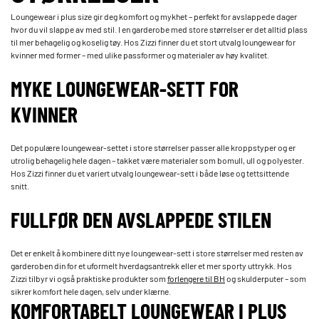
Loungewear i plus size gir deg komfort og mykhet – perfekt for avslappede dager
hvor du vil slappe av med stil. I en garderobe med store størrelser er det alltid plass
til mer behagelig og koselig tøy. Hos Zizzi finner du et stort utvalg loungewear for
kvinner med former – med ulike passformer og materialer av høy kvalitet.
MYKE LOUNGEWEAR-SETT FOR
KVINNER
Det populære loungewear-settet i store størrelser passer alle kroppstyper og er
utrolig behagelig hele dagen – takket være materialer som bomull, ull og polyester.
Hos Zizzi finner du et variert utvalg loungewear-sett i både løse og tettsittende
snitt.
FULLFØR DEN AVSLAPPEDE STILEN
Det er enkelt å kombinere ditt nye loungewear-sett i store størrelser med resten av
garderoben din for et uformelt hverdagsantrekk eller et mer sporty uttrykk. Hos
Zizzi tilbyr vi også praktiske produkter som
forlengere til BH
og skulderputer – som
sikrer komfort hele dagen, selv under klærne.
KOMFORTABELT LOUNGEWEAR I PLUS