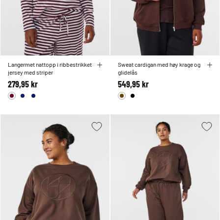
Langermet nattopp i ribbestrikket
Sweat cardigan med høy krage og
jersey med striper
glidelås
279,95 kr
549,95 kr