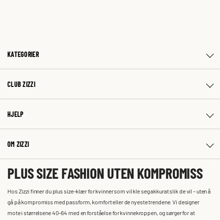
KATEGORIER
CLUB ZIZZI
HJELP
OM ZIZZI
PLUS SIZE FASHION UTEN KOMPROMISS
Hos Zizzi finner du plus size-klær for kvinner som vil kle seg akkurat slik de vil – uten å
gå på kompromiss med passform, komfort eller de nyeste trendene. Vi designer
mote i størrelsene 40–64 med en forståelse for kvinnekroppen, og sørger for at