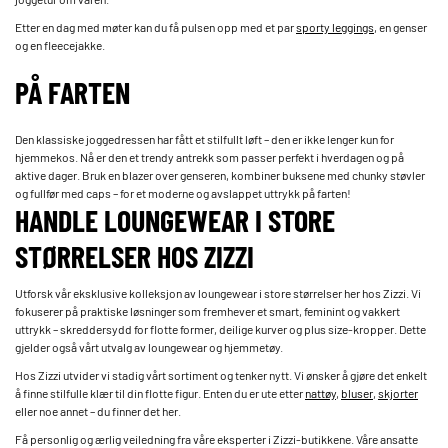
Etter en dag med møter kan du få pulsen opp med et par
sporty leggings
, en genser
og en fleecejakke.
PÅ FARTEN
Den klassiske joggedressen har fått et stilfullt løft – den er ikke lenger kun for
hjemmekos. Nå er den et trendy antrekk som passer perfekt i hverdagen og på
aktive dager. Bruk en blazer over genseren, kombiner buksene med chunky støvler
og fullfør med caps – for et moderne og avslappet uttrykk på farten!
HANDLE LOUNGEWEAR I STORE
STØRRELSER HOS ZIZZI
Utforsk vår eksklusive kolleksjon av loungewear i store størrelser her hos Zizzi. Vi
fokuserer på praktiske løsninger som fremhever et smart, feminint og vakkert
uttrykk – skreddersydd for flotte former, deilige kurver og plus size-kropper. Dette
gjelder også vårt utvalg av loungewear og hjemmetøy.
Hos Zizzi utvider vi stadig vårt sortiment og tenker nytt. Vi ønsker å gjøre det enkelt
å finne stilfulle klær til din flotte figur. Enten du er ute etter
nattøy
,
bluser
,
skjorter
eller noe annet – du finner det her.
Få personlig og ærlig veiledning fra våre eksperter i Zizzi-butikkene. Våre ansatte