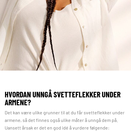
HVORDAN UNNGÅ SVETTEFLEKKER UNDER
ARMENE?
Det kan være ulike grunner til at du får svetteflekker under
armene, så det finnes også ulike måter å unngå dem på.
Uansett årsak er det en god idé å vurdere følgende: