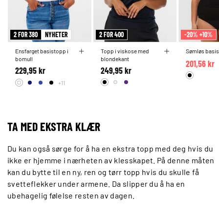
2 FOR 380
NYHETER
2 FOR 400
-20% +10%
Ensfarget basistopp i
Topp i viskose med
Sømløs basis
bomull
blondekant
201,56 kr
229,95 kr
249,95 kr
+11
TA MED EKSTRA KLÆR
Du kan også sørge for å ha en ekstra topp med deg hvis du
ikke er hjemme i nærheten av klesskapet. På denne måten
kan du bytte til en ny, ren og tørr topp hvis du skulle få
svetteflekker under armene. Da slipper du å ha en
ubehagelig følelse resten av dagen.