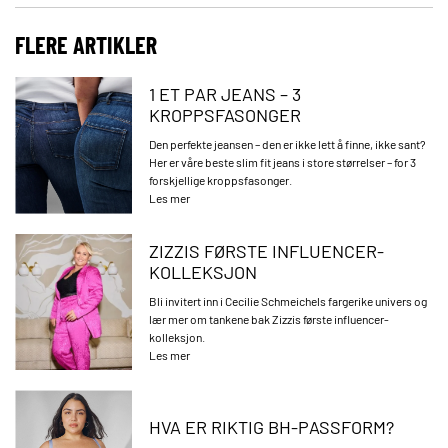
FLERE ARTIKLER
1 ET PAR JEANS – 3
KROPPSFASONGER
Den perfekte jeansen – den er ikke lett å finne, ikke sant?
Her er våre beste slim fit jeans i store størrelser – for 3
forskjellige kroppsfasonger.
Les mer
ZIZZIS FØRSTE INFLUENCER-
KOLLEKSJON
Bli invitert inn i Cecilie Schmeichels fargerike univers og
lær mer om tankene bak Zizzis første influencer-
kolleksjon.
Les mer
HVA ER RIKTIG BH-PASSFORM?