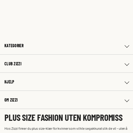
KATEGORIER
CLUB ZIZZI
HJELP
OM ZIZZI
PLUS SIZE FASHION UTEN KOMPROMISS
Hos Zizzi finner du plus size-klær for kvinner som vil kle seg akkurat slik de vil – uten å