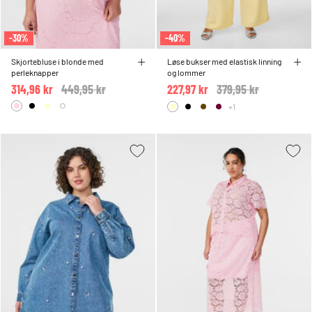
-30%
-40%
Skjortebluse i blonde med
Løse bukser med elastisk linning
perleknapper
og lommer
314,96 kr
Price reduced from
449,95 kr
to
227,97 kr
Price reduced from
379,95 kr
to
+1