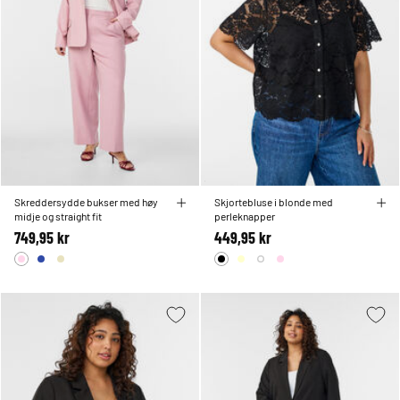
Skreddersydde bukser med høy
Skjortebluse i blonde med
midje og straight fit
perleknapper
749,95 kr
449,95 kr