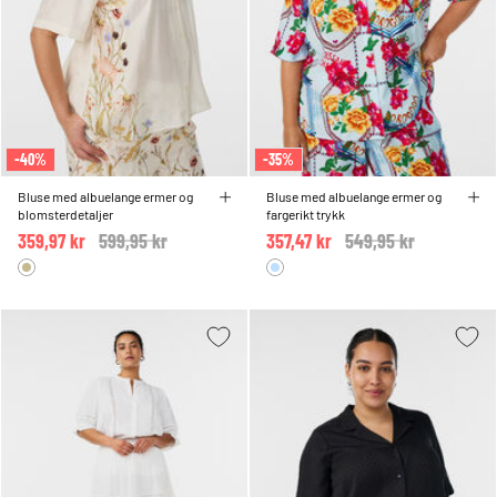
-40%
-35%
Bluse med albuelange ermer og
Bluse med albuelange ermer og
blomsterdetaljer
fargerikt trykk
359,97 kr
Price reduced from
599,95 kr
to
357,47 kr
Price reduced from
549,95 kr
to