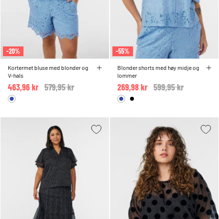
-20%
-55%
Kortermet bluse med blonder og
Blonder shorts med høy midje og
V-hals
lommer
463,96 kr
Price reduced from
579,95 kr
to
269,98 kr
Price reduced from
599,95 kr
to