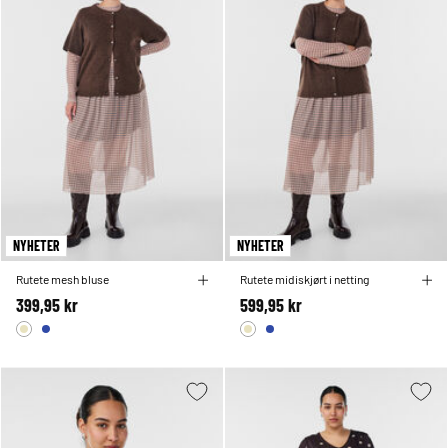
NYHETER
NYHETER
Rutete mesh bluse
Rutete midiskjørt i netting
399,95 kr
599,95 kr