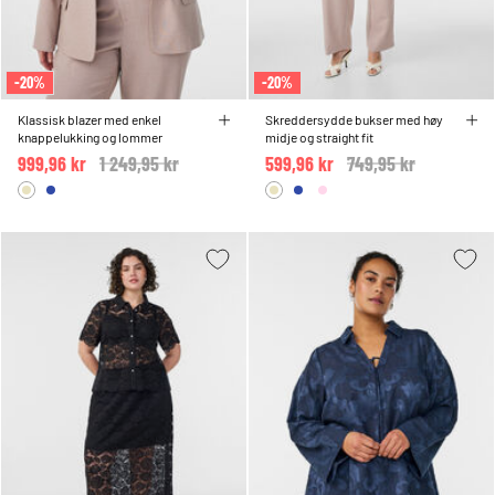
-20%
-20%
Klassisk blazer med enkel
Skreddersydde bukser med høy
knappelukking og lommer
midje og straight fit
999,96 kr
Price reduced from
1 249,95 kr
to
599,96 kr
Price reduced from
749,95 kr
to