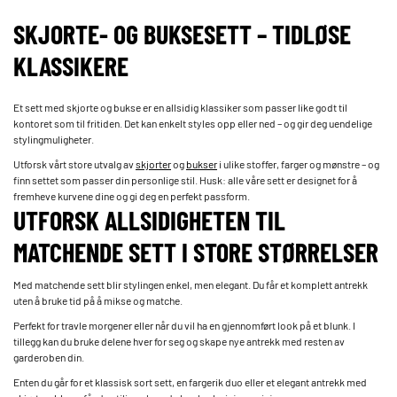
SKJORTE- OG BUKSESETT – TIDLØSE
KLASSIKERE
Et sett med skjorte og bukse er en allsidig klassiker som passer like godt til
kontoret som til fritiden. Det kan enkelt styles opp eller ned – og gir deg uendelige
stylingmuligheter.
Utforsk vårt store utvalg av
skjorter
og
bukser
i ulike stoffer, farger og mønstre – og
finn settet som passer din personlige stil. Husk: alle våre sett er designet for å
fremheve kurvene dine og gi deg en perfekt passform.
UTFORSK ALLSIDIGHETEN TIL
MATCHENDE SETT I STORE STØRRELSER
Med matchende sett blir stylingen enkel, men elegant. Du får et komplett antrekk
uten å bruke tid på å mikse og matche.
Perfekt for travle morgener eller når du vil ha en gjennomført look på et blunk. I
tillegg kan du bruke delene hver for seg og skape nye antrekk med resten av
garderoben din.
Enten du går for et klassisk sort sett, en fargerik duo eller et elegant antrekk med