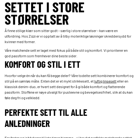
SETTET I STORE
STØRRELSER
Å finne stilige klær som sitter godt – særlig i store størrelser – kan være en
utfordring. Hos Zizzi er vi opptatt av å tilby moteriktige løsninger skreddersydd for
kvinner med former.
Våre matchende sett er laget med fokus på både stil og komfort. Vi prioriterer en
god passform som fremhever dine beste sider.
KOMFORT OG STIL I ETT
Hvorfor velge én når du kan få begge deler? Våre todelte sett kombinerer komfort og
stil på en sømløs måte. Enten det er et mykt strikkesett, et
luftig linsesett
eller en
klassisk denim-duo, er hvert sett designet for å gi både komfort og flatterende
passform. Stoffene er nøye utvalgt for pusteevne og bevegelsesfrihet, slik at du kan
føle deg fri og velkledd.
PERFEKTE SETT TIL ALLE
ANLEDNINGER
Fra fester og jobbdager til late timer hjemme – vi har det perfekte matchende settet