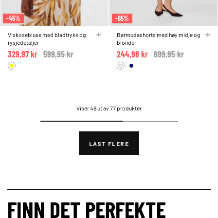
-45%
-65%
Viskosebluse med bladtrykk og
Bermudashorts med høy midje og
rysjedetaljer
blonder
329,97 kr
Price reduced from
599,95 kr
to
244,98 kr
Price reduced from
699,95 kr
to
Viser 46 ut av 77 produkter
LAST FLERE
FINN DET PERFEKTE