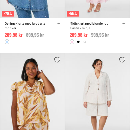
-70%
-55%
Denimskjorte med broderte
Midiskjørt med blonder og
motiver
elastisk midje
269,98 kr
Price reduced from
899,95 kr
to
269,98 kr
Price reduced from
599,95 kr
to