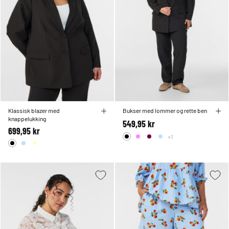
Klassisk blazer med
Bukser med lommer og rette ben
knappelukking
549,95 kr
699,95 kr
+1