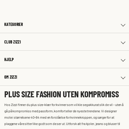
KATEGORIER
CLUB ZIZZI
HJELP
OM ZIZZI
PLUS SIZE FASHION UTEN KOMPROMISS
Hos Zizzi finner du plus size-klær for kvinner som vil kle seg akkurat slik de vil – uten å
gå på kompromiss med passform, komfort eller de nyeste trendene. Vi designer
mote i størrelsene 40–64 med en forståelse for kvinnekroppen, og sørger for at
plaggene våre sitter like godt som de ser ut. Utforsk alt fra kjoler, jeans og bluser til