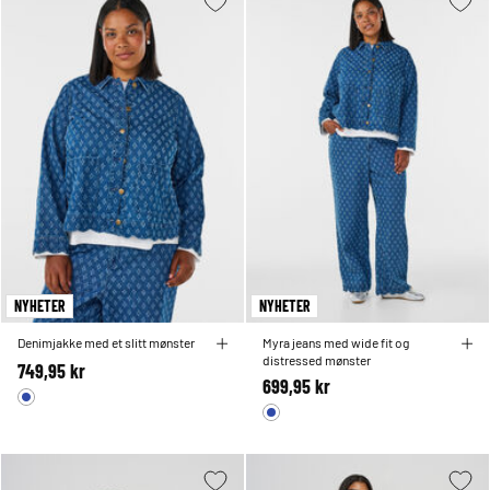
NYHETER
NYHETER
Denimjakke med et slitt mønster
Myra jeans med wide fit og
distressed mønster
749,95 kr
699,95 kr