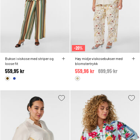
-20%
Bukse i viskose med striper og
Høy midje viskosebukser med
loose fit
blomstertrykk
559,95 kr
559,96 kr
Price reduced from
699,95 kr
to