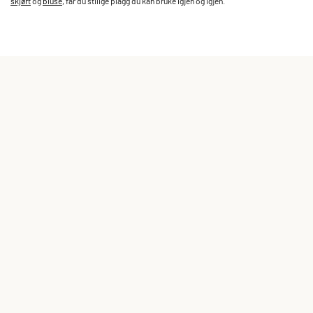
skjørt
og
bluse
, får du stilige plagg du kan bruke igjen og igjen.