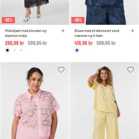
-55%
-30%
Midiskjørt med blonder og
Bluse med et teksturert vevd
elastisk midje
mønster og V-hals
269,98 kr
Price reduced from
599,95 kr
to
419,96 kr
Price reduced from
599,95 kr
to