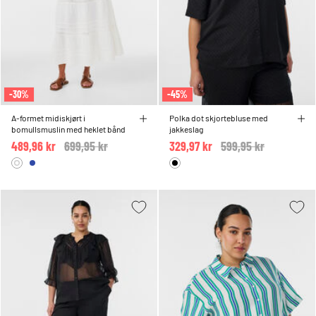
-30%
-45%
A-formet midiskjørt i
Polka dot skjortebluse med
bomullsmuslin med heklet bånd
jakkeslag
489,96 kr
Price reduced from
699,95 kr
to
329,97 kr
Price reduced from
599,95 kr
to