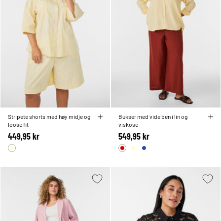
Stripete shorts med høy midje og
Bukser med vide ben i lin og
loose fit
viskose
449,95 kr
549,95 kr