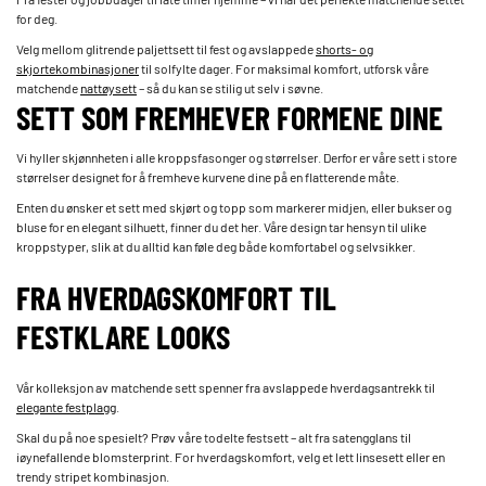
for deg.
Velg mellom glitrende paljettsett til fest og avslappede
shorts- og
skjortekombinasjoner
til solfylte dager. For maksimal komfort, utforsk våre
matchende
nattøysett
– så du kan se stilig ut selv i søvne.
SETT SOM FREMHEVER FORMENE DINE
Vi hyller skjønnheten i alle kroppsfasonger og størrelser. Derfor er våre sett i store
størrelser designet for å fremheve kurvene dine på en flatterende måte.
Enten du ønsker et sett med skjørt og topp som markerer midjen, eller bukser og
bluse for en elegant silhuett, finner du det her. Våre design tar hensyn til ulike
kroppstyper, slik at du alltid kan føle deg både komfortabel og selvsikker.
FRA HVERDAGSKOMFORT TIL
FESTKLARE LOOKS
Vår kolleksjon av matchende sett spenner fra avslappede hverdagsantrekk til
elegante festplagg
.
Skal du på noe spesielt? Prøv våre todelte festsett – alt fra satengglans til
iøynefallende blomsterprint. For hverdagskomfort, velg et lett linsesett eller en
trendy stripet kombinasjon.