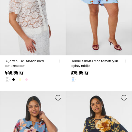
Skjortebluse i blonde med
Bomullsshorts med tomattrykk
perleknapper
og høy midje
449,95 kr
379,95 kr