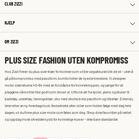
CLUB ZIZZI
HJELP
OM ZIZZI
PLUS SIZE FASHION UTEN KOMPROMISS
Hos Zizzi finner du plus size-klær for kvinner som vil kle seg akkurat slik de vil – uten å
gå på kompromiss med passform, komfort eller de nyeste trendene. Vi designer
mote i størrelsene 40–64 med en forståelse for kvinnekroppen, og sørger for at
plaggene våre sitter like godt som de ser ut. Utforsk alt fra kjoler, jeans og bluser til
badetøy, undertøy, treningsklær, sko med ekstra bred passform og tilbehør. Enten du
leter etter en ny hverdagslook, festantrekk eller stiler som holder følge med deg hele
dagen, vil du finne plus size-mote som føles som deg. Shop dine favoritter på nettet
og oppdag mote skreddersydd for kvinnelige kurver – ikke bare standarder.