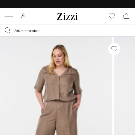
GRATIS LEVERING
FRA 699,- *
Menu