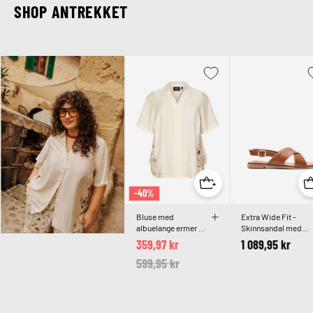
SHOP ANTREKKET
-40%
Bluse med
Extra Wide Fit -
albuelange ermer og
Skinnsandal med
blomsterdetaljer
kryssremmer
359,97 kr
1 089,95 kr
Price reduced from
599,95 kr
to