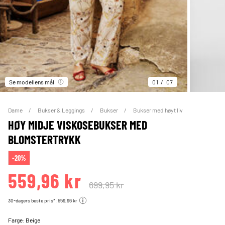
Se modellens mål
01
07
Dame
Bukser & Leggings
Bukser
Bukser med høyt liv
HØY MIDJE VISKOSEBUKSER MED
BLOMSTERTRYKK
-20%
559,96 kr
699,95 kr
30-dagers beste pris*: 559,96 kr
Farge:
Beige