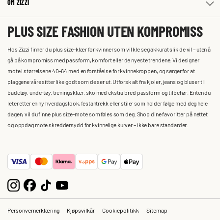
OM ZIZZI
PLUS SIZE FASHION UTEN KOMPROMISS
Hos Zizzi finner du plus size-klær for kvinner som vil kle seg akkurat slik de vil – uten å
gå på kompromiss med passform, komfort eller de nyeste trendene. Vi designer
mote i størrelsene 40–64 med en forståelse for kvinnekroppen, og sørger for at
plaggene våre sitter like godt som de ser ut. Utforsk alt fra kjoler, jeans og bluser til
badetøy, undertøy, treningsklær, sko med ekstra bred passform og tilbehør. Enten du
leter etter en ny hverdagslook, festantrekk eller stiler som holder følge med deg hele
dagen, vil du finne plus size-mote som føles som deg. Shop dine favoritter på nettet
og oppdag mote skreddersydd for kvinnelige kurver – ikke bare standarder.
Personvernerklæring
Kjøpsvilkår
Cookiepolitikk
Sitemap