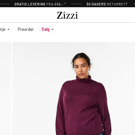
GRATIS LEVERING
FRA 699,- *
30 DAGERS
RETURRETT
inje
Preorder
Salg