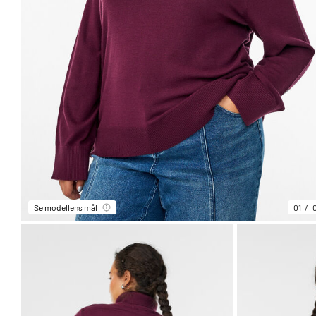
Se modellens mål
01