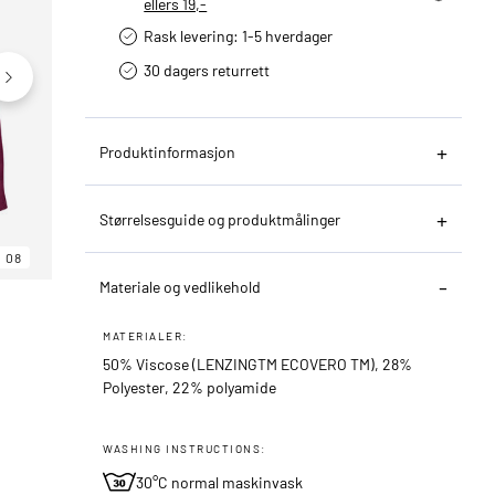
ellers 19,-
Rask levering: 1-5 hverdager
30 dagers returrett
Produktinformasjon
Størrelsesguide og produktmålinger
08
06
08
Materiale og vedlikehold
MATERIALER:
50% Viscose (LENZINGTM ECOVERO TM), 28%
Polyester, 22% polyamide
WASHING INSTRUCTIONS:
30°C normal maskinvask