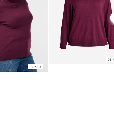
05
04
08