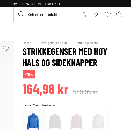
BYTT GRATIS
INNEN 30 DAGER
Dame
Cardigans & Strikk
Strikkegensere
STRIKKEGENSER MED HØY
HALS OG SIDEKNAPPER
-70%
164,98 kr
549,95 kr
Farge:
Mørk Bordeaux