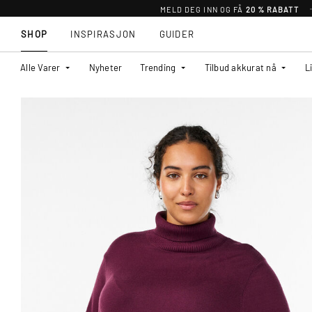
MELD DEG INN OG FÅ
20 % RABATT
SHOP
INSPIRASJON
GUIDER
Alle Varer
Nyheter
Trending
Tilbud akkurat nå
L