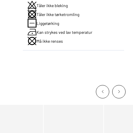
Tåler ikke bleking
Tåler ikke tørketromling
Liggetørking
Kan strykes ved lav temperatur
Må ikke renses