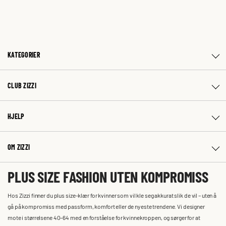
KATEGORIER
CLUB ZIZZI
HJELP
OM ZIZZI
PLUS SIZE FASHION UTEN KOMPROMISS
Hos Zizzi finner du plus size-klær for kvinner som vil kle seg akkurat slik de vil – uten å
gå på kompromiss med passform, komfort eller de nyeste trendene. Vi designer
mote i størrelsene 40–64 med en forståelse for kvinnekroppen, og sørger for at