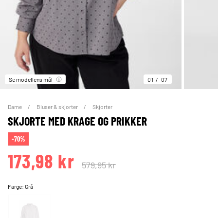
Se modellens mål
01
07
Dame
Bluser & skjorter
Skjorter
SKJORTE MED KRAGE OG PRIKKER
-70%
173,98 kr
579,95 kr
Farge:
Grå