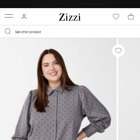
GRATIS LEVERING
FRA 699,- *
Menu