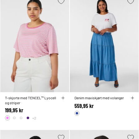
T-skjorte med TENCEL™ Lyocell
Denim maxiskjørt med volanger
og striper
559,95 kr
199,95 kr
+2