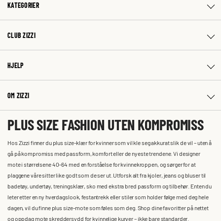
KATEGORIER
CLUB ZIZZI
HJELP
OM ZIZZI
PLUS SIZE FASHION UTEN KOMPROMISS
Hos Zizzi finner du plus size-klær for kvinner som vil kle seg akkurat slik de vil – uten å
gå på kompromiss med passform, komfort eller de nyeste trendene. Vi designer
mote i størrelsene 40–64 med en forståelse for kvinnekroppen, og sørger for at
plaggene våre sitter like godt som de ser ut. Utforsk alt fra kjoler, jeans og bluser til
badetøy, undertøy, treningsklær, sko med ekstra bred passform og tilbehør. Enten du
leter etter en ny hverdagslook, festantrekk eller stiler som holder følge med deg hele
dagen, vil du finne plus size-mote som føles som deg. Shop dine favoritter på nettet
og oppdag mote skreddersydd for kvinnelige kurver – ikke bare standarder.