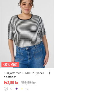
-20% +10%
T-skjorte med TENCEL™ Lyocell
og striper
143,96 kr
Price reduced from
199,95 kr
to
+2