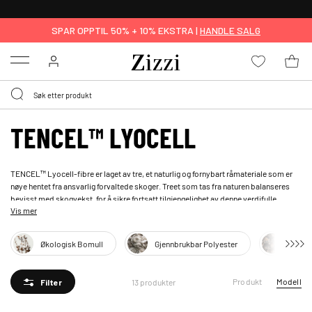
GRATIS LEVERING
FRA 699,- *
SPAR OPPTIL 50% + 10% EKSTRA |
HANDLE SALG
Menu
TENCEL™ LYOCELL
TENCEL™ Lyocell-fibre er laget av tre, et naturlig og fornybart råmateriale som er
nøye hentet fra ansvarlig forvaltede skoger. Treet som tas fra naturen balanseres
bevisst med skogvekst, for å sikre fortsatt tilgjengelighet av denne verdifulle
Vis mer
ressursen. TENCEL™ er et varemerke tilhørende Lenzing AG. Les mer om TENCEL™
og varer merket med Reflect
her
.
Økologisk Bomull
Gjennbrukbar Polyester
Ecove
Produkt
Modell
13 produkter
Filter