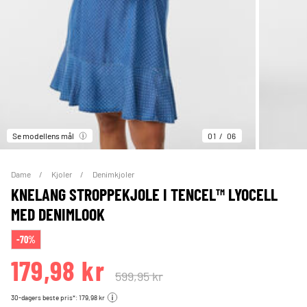
Se modellens mål
01
06
Dame
Kjoler
Denimkjoler
KNELANG STROPPEKJOLE I TENCEL™ LYOCELL
MED DENIMLOOK
-70%
179,98 kr
599,95 kr
30-dagers beste pris*: 179,98 kr