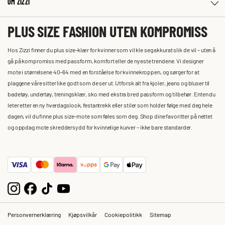
OM ZIZZI
PLUS SIZE FASHION UTEN KOMPROMISS
Hos Zizzi finner du plus size-klær for kvinner som vil kle seg akkurat slik de vil – uten å
gå på kompromiss med passform, komfort eller de nyeste trendene. Vi designer
mote i størrelsene 40–64 med en forståelse for kvinnekroppen, og sørger for at
plaggene våre sitter like godt som de ser ut. Utforsk alt fra kjoler, jeans og bluser til
badetøy, undertøy, treningsklær, sko med ekstra bred passform og tilbehør. Enten du
leter etter en ny hverdagslook, festantrekk eller stiler som holder følge med deg hele
dagen, vil du finne plus size-mote som føles som deg. Shop dine favoritter på nettet
og oppdag mote skreddersydd for kvinnelige kurver – ikke bare standarder.
Personvernerklæring
Kjøpsvilkår
Cookiepolitikk
Sitemap