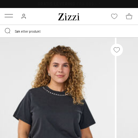
GRATIS LEVERING
FRA 699,- *
Menu