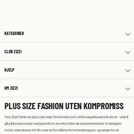
KATEGORIER
CLUB ZIZZI
HJELP
OM ZIZZI
PLUS SIZE FASHION UTEN KOMPROMISS
Hos Zizzi finner du plus size-klær for kvinner som vil kle seg akkurat slik de vil – uten å
gå på kompromiss med passform, komfort eller de nyeste trendene. Vi designer
mote i størrelsene 40–64 med en forståelse for kvinnekroppen, og sørger for at