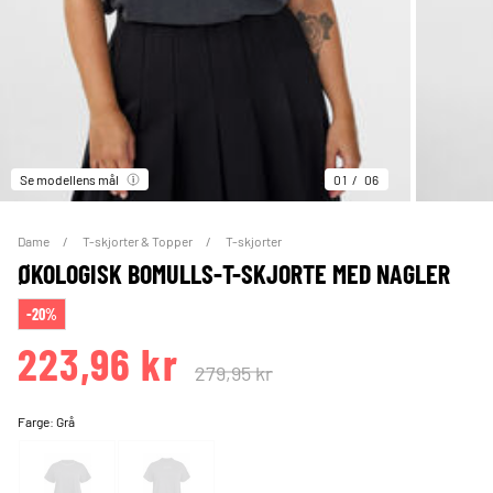
Se modellens mål
01
06
Dame
T-skjorter & Topper
T-skjorter
ØKOLOGISK BOMULLS-T-SKJORTE MED NAGLER
-20%
223,96 kr
279,95 kr
Farge:
Grå