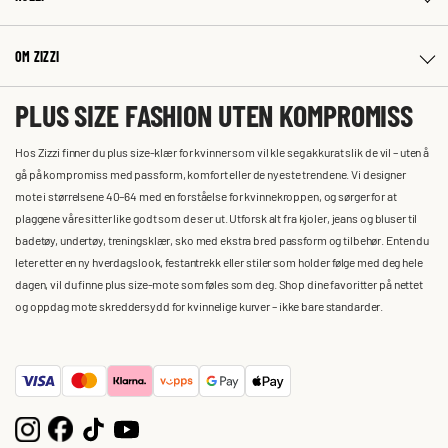
OM ZIZZI
PLUS SIZE FASHION UTEN KOMPROMISS
Hos Zizzi finner du plus size-klær for kvinner som vil kle seg akkurat slik de vil – uten å
gå på kompromiss med passform, komfort eller de nyeste trendene. Vi designer
mote i størrelsene 40–64 med en forståelse for kvinnekroppen, og sørger for at
plaggene våre sitter like godt som de ser ut. Utforsk alt fra kjoler, jeans og bluser til
badetøy, undertøy, treningsklær, sko med ekstra bred passform og tilbehør. Enten du
leter etter en ny hverdagslook, festantrekk eller stiler som holder følge med deg hele
dagen, vil du finne plus size-mote som føles som deg. Shop dine favoritter på nettet
og oppdag mote skreddersydd for kvinnelige kurver – ikke bare standarder.