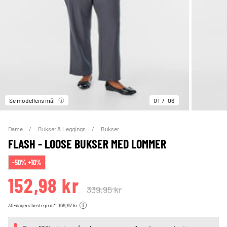
Se modellens mål
01
06
Dame
Bukser & Leggings
Bukser
FLASH - LOOSE BUKSER MED LOMMER
-50% +10%
152,98 kr
339,95 kr
30-dagers beste pris*: 169,97 kr