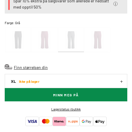
Spar 10% ekstra på salgsvarer som allerede er nedsatt
med opptil 50%
Farge:
Grå
Finn størrelsen din
XL
Ikke på lager
MINN MEG PÅ
Lagerstatus i butikk