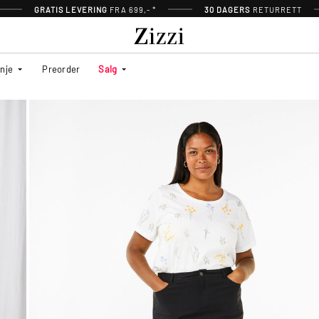
GRATIS LEVERING
FRA 699,- *
30 DAGERS
RETURRETT
inje
Preorder
Salg