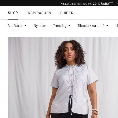
MELD DEG INN OG FÅ
20 % RABATT
SHOP
INSPIRASJON
GUIDER
Alle Varer
Nyheter
Trending
Tilbud akkurat nå
L