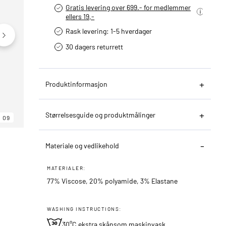
Gratis levering over 699.- for medlemmer
ellers 19,-
Rask levering: 1-5 hverdager
30 dagers returrett
Produktinformasjon
Størrelsesguide og produktmålinger
09
06
09
Materiale og vedlikehold
MATERIALER:
77% Viscose, 20% polyamide, 3% Elastane
WASHING INSTRUCTIONS:
30°C ekstra skånsom maskinvask