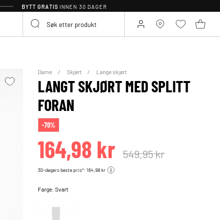
BYTT GRATIS
INNEN 30 DAGER
Dame
Skjørt
Lange skjørt
LANGT SKJØRT MED SPLITT
FORAN
-70%
164,98 kr
549,95 kr
30-dagers beste pris*: 164,98 kr
Farge:
Svart