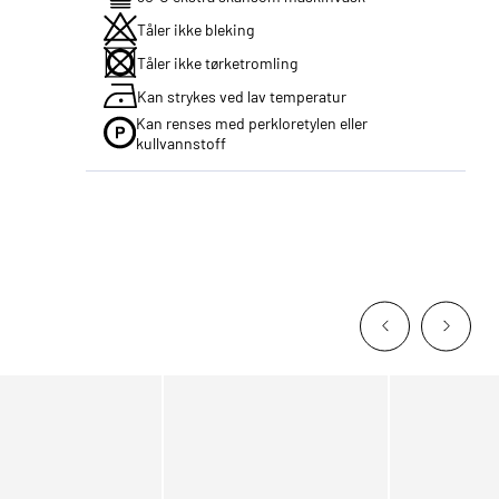
Tåler ikke bleking
Tåler ikke tørketromling
Kan strykes ved lav temperatur
Kan renses med perkloretylen eller
kullvannstoff