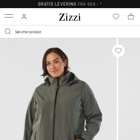
GRATIS LEVERING
FRA 699,- *
Menu