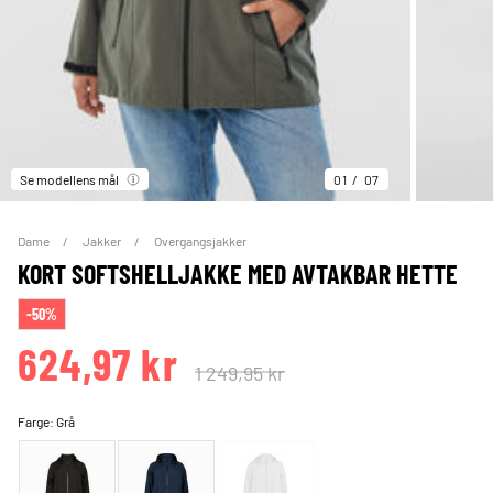
Se modellens mål
01
07
Dame
Jakker
Overgangsjakker
KORT SOFTSHELLJAKKE MED AVTAKBAR HETTE
-50%
624,97 kr
1 249,95 kr
Farge:
Grå