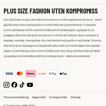
PLUS SIZE FASHION UTEN KOMPROMISS
Hos Zizzi finner du plus size-klær for kvinner som vil kle seg akkurat slik de vil – uten å
gå på kompromiss med passform, komfort eller de nyeste trendene. Vi designer
mote i størrelsene 40–64 med en forståelse for kvinnekroppen, og sørger for at
plaggene våre sitter like godt som de ser ut. Utforsk alt fra kjoler, jeans og bluser til
badetøy, undertøy, treningsklær, sko med ekstra bred passform og tilbehør. Enten du
leter etter en ny hverdagslook, festantrekk eller stiler som holder følge med deg hele
dagen, vil du finne plus size-mote som føles som deg. Shop dine favoritter på nettet
og oppdag mote skreddersydd for kvinnelige kurver – ikke bare standarder.
Personvernerklæring
Kjøpsvilkår
Cookiepolitikk
Sitemap
© Zizzi Fashion 1999-2026