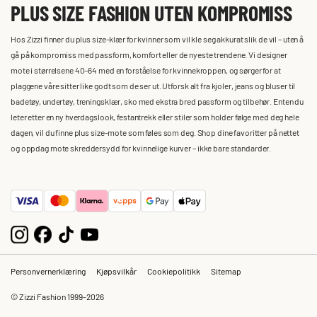
PLUS SIZE FASHION UTEN KOMPROMISS
Hos Zizzi finner du plus size-klær for kvinner som vil kle seg akkurat slik de vil – uten å
gå på kompromiss med passform, komfort eller de nyeste trendene. Vi designer
mote i størrelsene 40–64 med en forståelse for kvinnekroppen, og sørger for at
plaggene våre sitter like godt som de ser ut. Utforsk alt fra kjoler, jeans og bluser til
badetøy, undertøy, treningsklær, sko med ekstra bred passform og tilbehør. Enten du
leter etter en ny hverdagslook, festantrekk eller stiler som holder følge med deg hele
dagen, vil du finne plus size-mote som føles som deg. Shop dine favoritter på nettet
og oppdag mote skreddersydd for kvinnelige kurver – ikke bare standarder.
Personvernerklæring
Kjøpsvilkår
Cookiepolitikk
Sitemap
© Zizzi Fashion 1999-2026