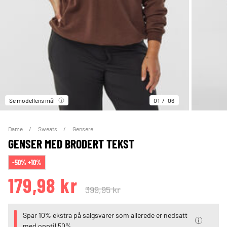
Se modellens mål
01
06
Dame
Sweats
Gensere
GENSER MED BRODERT TEKST
-50% +10%
179,98 kr
399,95 kr
Spar 10% ekstra på salgsvarer som allerede er nedsatt
med opptil 50%