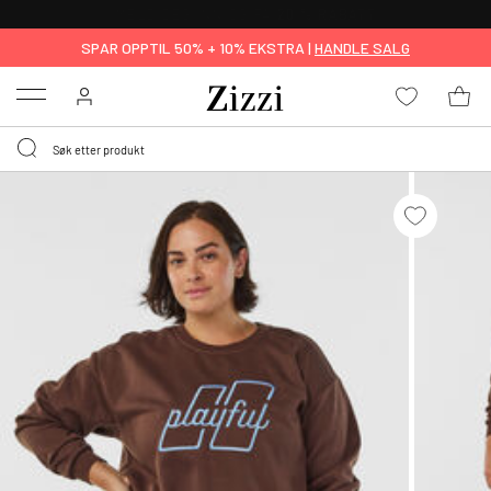
GRATIS LEVERING
FRA 699,- *
SPAR OPPTIL 50% + 10% EKSTRA |
HANDLE SALG
Menu