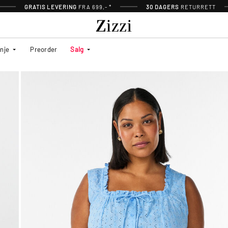
GRATIS LEVERING
FRA 699,- *
30 DAGERS
RETURRETT
inje
Preorder
Salg