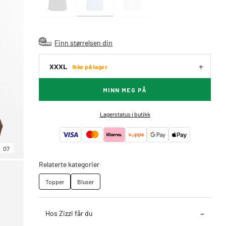
Finn størrelsen din
XXXL
Ikke på lager
MINN MEG PÅ
Lagerstatus i butikk
07
Relaterte kategorier
Topper
Bluser
Hos Zizzi får du