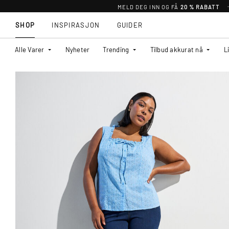
MELD DEG INN OG FÅ
20 % RABATT
SHOP
INSPIRASJON
GUIDER
Alle Varer
Nyheter
Trending
Tilbud akkurat nå
L