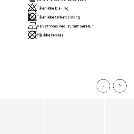
Tåler ikke bleking
Tåler ikke tørketromling
Kan strykes ved lav temperatur
Må ikke renses