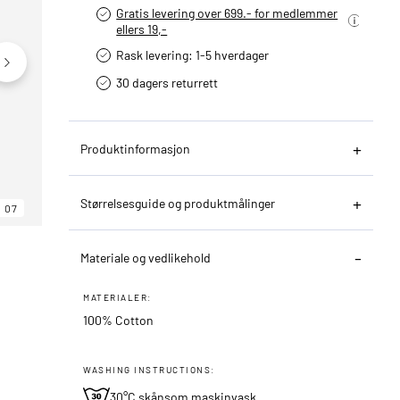
Gratis levering over 699.- for medlemmer
ellers 19,-
Rask levering: 1-5 hverdager
30 dagers returrett
Produktinformasjon
Størrelsesguide og produktmålinger
07
06
07
Materiale og vedlikehold
MATERIALER:
100% Cotton
WASHING INSTRUCTIONS:
30°C skånsom maskinvask