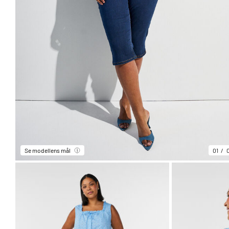
Se modellens mål
01