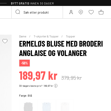
BYTT GRATIS
INNEN 30 DAGER
Dame
T-skjorter & Topper
Topper
ERMELØS BLUSE MED BRODERI
ANGLAISE OG VOLANGER
-50%
189,97 kr
379,95 kr
30-dagers beste pris*: 189,97 kr
Farge:
Blå