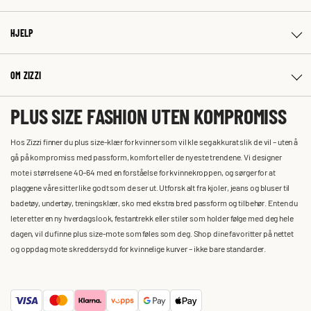
HJELP
OM ZIZZI
PLUS SIZE FASHION UTEN KOMPROMISS
Hos Zizzi finner du plus size-klær for kvinner som vil kle seg akkurat slik de vil – uten å
gå på kompromiss med passform, komfort eller de nyeste trendene. Vi designer
mote i størrelsene 40–64 med en forståelse for kvinnekroppen, og sørger for at
plaggene våre sitter like godt som de ser ut. Utforsk alt fra kjoler, jeans og bluser til
badetøy, undertøy, treningsklær, sko med ekstra bred passform og tilbehør. Enten du
leter etter en ny hverdagslook, festantrekk eller stiler som holder følge med deg hele
dagen, vil du finne plus size-mote som føles som deg. Shop dine favoritter på nettet
og oppdag mote skreddersydd for kvinnelige kurver – ikke bare standarder.