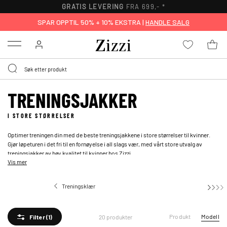
GRATIS LEVERING
FRA 699,- *
SPAR OPPTIL 50% + 10% EKSTRA |
HANDLE SALG
Menu
TRENINGSJAKKER
I STORE STØRRELSER
Optimer treningen din med de beste treningsjakkene i store størrelser til kvinner.
Gjør løpeturen i det fri til en fornøyelse i all slags vær, med vårt store utvalg av
treningsjakker av høy kvalitet til kvinner hos Zizzi.
Vis mer
Treningsklær
Treningsjakker
Produkt
Modell
20 produkter
Filter
(1)