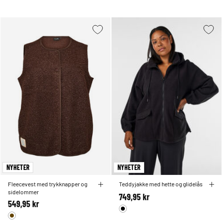
NYHETER
NYHETER
Fleecevest med trykknapper og
Teddyjakke med hette og glidelås
sidelommer
749,95 kr
549,95 kr