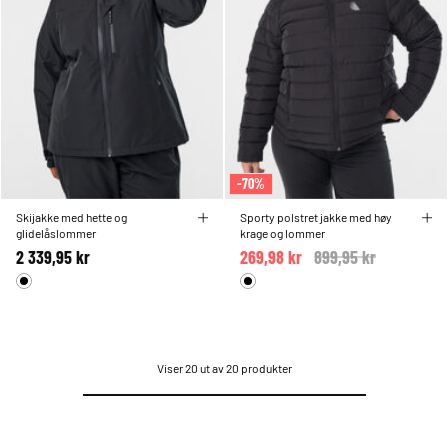
-70%
Skijakke med hette og
Sporty polstret jakke med høy
glidelåslommer
krage og lommer
2 339,95 kr
269,98 kr
Price reduced from
899,95 kr
to
Viser 20 ut av 20 produkter