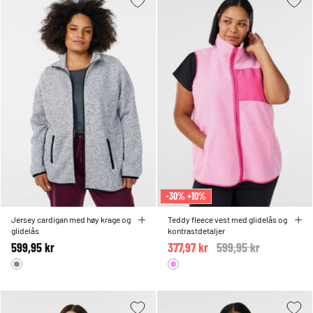
-30% +10%
Jersey cardigan med høy krage og
Teddy fleece vest med glidelås og
glidelås
kontrastdetaljer
599,95 kr
377,97 kr
Price reduced from
599,95 kr
to