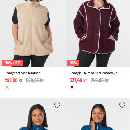
-50% +10%
-55%
Teddyvest med lommer
Teddyjakke med kontrastdetaljer
269,98 kr
Price reduced from
599,95 kr
to
337,48 kr
Price reduced from
749,95 kr
to