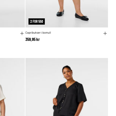
2 FOR 550
Capribukser i bomull
359,95 kr