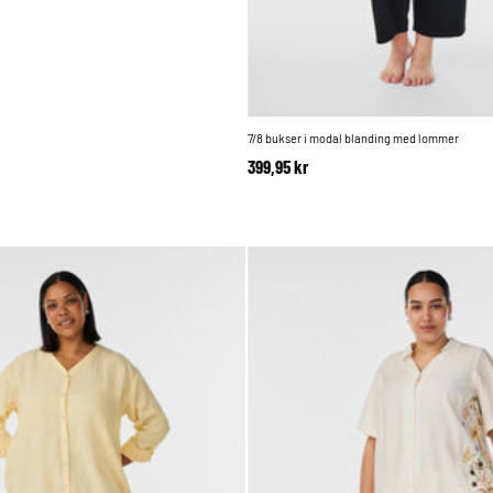
7/8 bukser i modal blanding med lommer
399,95 kr