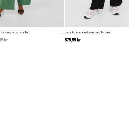
høy midje og løse ben
Løse bukser i viskose med lommer
e reduced from
95 kr
to
579,95 kr