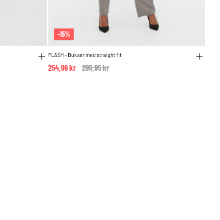
-15%
FLASH - Bukser med straight fit
254,96 kr
Price reduced from
299,95 kr
to