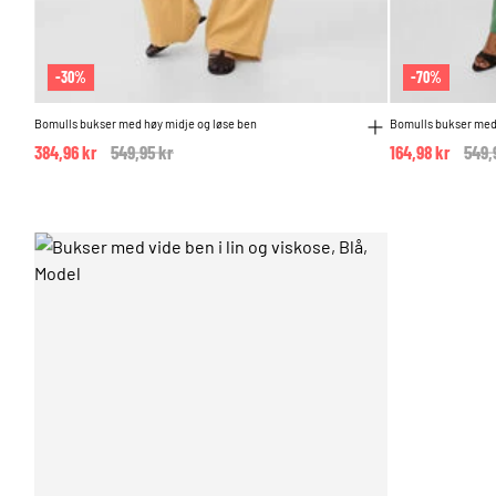
-30%
-70%
Bomulls bukser med høy midje og løse ben
Bomulls bukser med 
384,96 kr
Price reduced from
549,95 kr
to
164,98 kr
Pric
549,