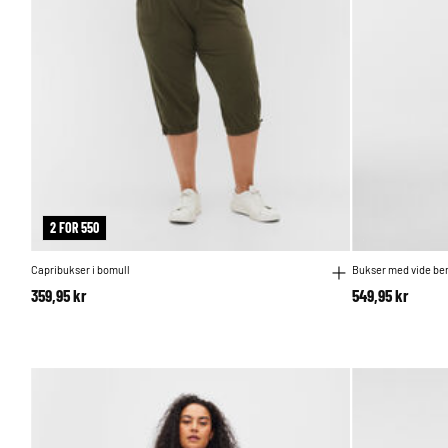
2 FOR 550
Capribukser i bomull
Bukser med vide ben 
359,95 kr
549,95 kr