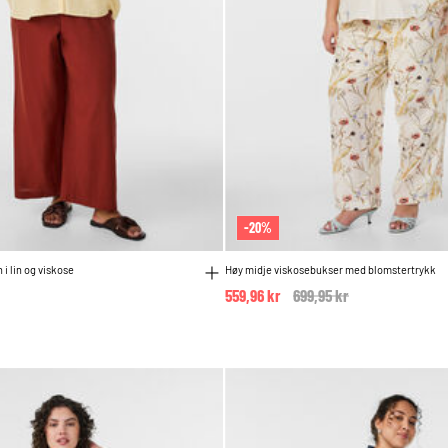
-20%
i lin og viskose
Høy midje viskosebukser med blomstertrykk
559,96 kr
Price reduced from
699,95 kr
to