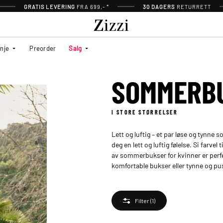
GRATIS LEVERING
FRA 699,- *
30 DAGERS
RETURRETT
inje
Preorder
Salg
SOMMERB
I STORE STØRRELSER
Lett og luftig – et par løse og tynne
deg en lett og luftig følelse. Si farvel
av sommerbukser for kvinner er perfe
komfortable bukser eller tynne og pus
Filter
(1)