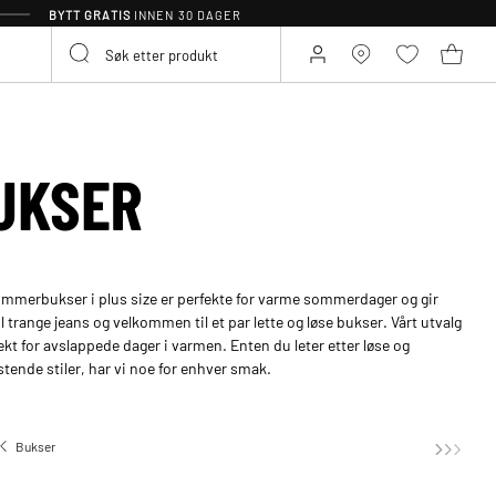
BYTT GRATIS
INNEN 30 DAGER
UKSER
 sommerbukser i plus size er perfekte for varme sommerdager og gir
 til trange jeans og velkommen til et par lette og løse bukser. Vårt utvalg
kt for avslappede dager i varmen. Enten du leter etter løse og
tende stiler, har vi noe for enhver smak.
Bukser
Sommerbukser