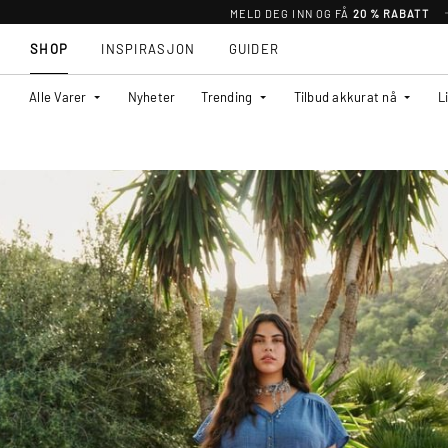
MELD DEG INN OG FÅ
20 % RABATT
SHOP
INSPIRASJON
GUIDER
Alle Varer
Nyheter
Trending
Tilbud akkurat nå
L