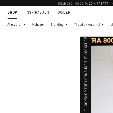
MELD DEG INN OG FÅ
20 % RABATT
SHOP
INSPIRASJON
GUIDER
SHOP THE LOOK
Alle Varer
Nyheter
Trending
Tilbud akkurat nå
L
SHOP THE LOOK
SHOP THE LOOK
SHOP THE LOOK