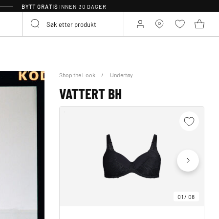
BYTT GRATIS
INNEN 30 DAGER
Shop the Look
Undertøy
VATTERT BH
01
/
08