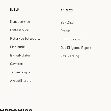
HJELP
OM ZIZZI
Kundeservice
Bak Zizzi
Bytteservice
Presse
Retur- og bytteportal
Jobb hos Zizzi
Finn butikk
Due Diligence Report
BH kalkulator
Zizzi katalog
Gavekort
Tilgjengelighet
Avbestill ordre