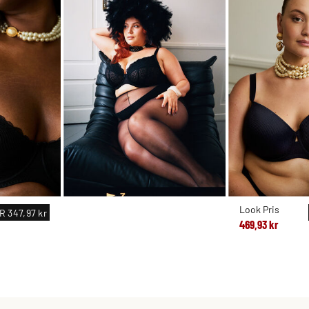
Look Pris
R
347,97 kr
469,93 kr