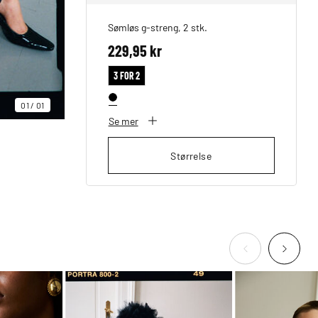
Sømløs g-streng, 2 stk.
229,95 kr
3 FOR 2
01
/
01
Se mer
Størrelse