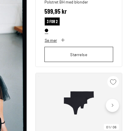
Polstret BH med blonder
599,95 kr
3 FOR 2
Se mer
Størrelse
01
/
06