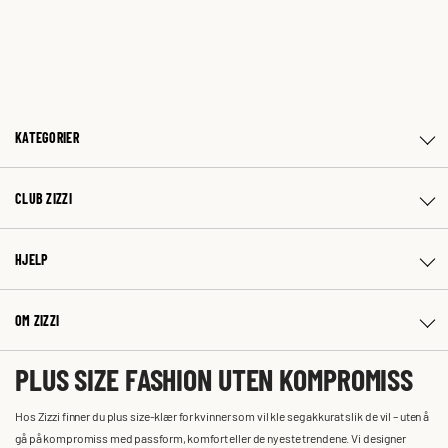
KATEGORIER
CLUB ZIZZI
HJELP
OM ZIZZI
PLUS SIZE FASHION UTEN KOMPROMISS
Hos Zizzi finner du plus size-klær for kvinner som vil kle seg akkurat slik de vil – uten å
gå på kompromiss med passform, komfort eller de nyeste trendene. Vi designer