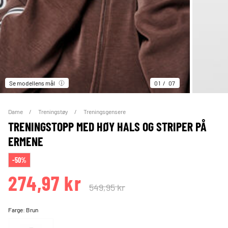
Se modellens mål
01
07
Dame
Treningstøy
Treningsgensere
TRENINGSTOPP MED HØY HALS OG STRIPER PÅ
ERMENE
-50%
274,97 kr
549,95 kr
Farge:
Brun