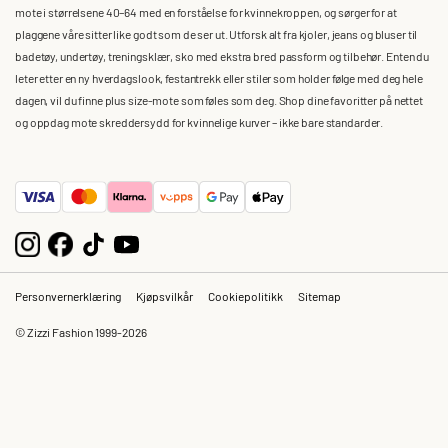
mote i størrelsene 40–64 med en forståelse for kvinnekroppen, og sørger for at
plaggene våre sitter like godt som de ser ut. Utforsk alt fra kjoler, jeans og bluser til
badetøy, undertøy, treningsklær, sko med ekstra bred passform og tilbehør. Enten du
leter etter en ny hverdagslook, festantrekk eller stiler som holder følge med deg hele
dagen, vil du finne plus size-mote som føles som deg. Shop dine favoritter på nettet
og oppdag mote skreddersydd for kvinnelige kurver – ikke bare standarder.
Personvernerklæring
Kjøpsvilkår
Cookiepolitikk
Sitemap
© Zizzi Fashion 1999-2026