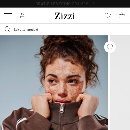
GRATIS LEVERING
FRA 699,- *
Menu