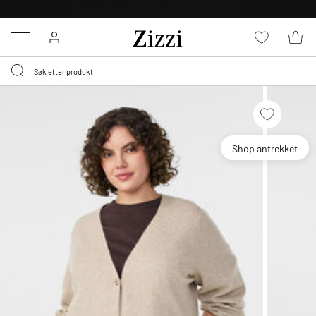
GRATIS LEVERING
FRA 699,- *
Menu
Shop antrekket