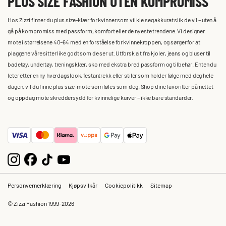
PLUS SIZE FASHION UTEN KOMPROMISS
Hos Zizzi finner du plus size-klær for kvinner som vil kle seg akkurat slik de vil – uten å
gå på kompromiss med passform, komfort eller de nyeste trendene. Vi designer
mote i størrelsene 40–64 med en forståelse for kvinnekroppen, og sørger for at
plaggene våre sitter like godt som de ser ut. Utforsk alt fra kjoler, jeans og bluser til
badetøy, undertøy, treningsklær, sko med ekstra bred passform og tilbehør. Enten du
leter etter en ny hverdagslook, festantrekk eller stiler som holder følge med deg hele
dagen, vil du finne plus size-mote som føles som deg. Shop dine favoritter på nettet
og oppdag mote skreddersydd for kvinnelige kurver – ikke bare standarder.
Personvernerklæring
Kjøpsvilkår
Cookiepolitikk
Sitemap
© Zizzi Fashion 1999-2026