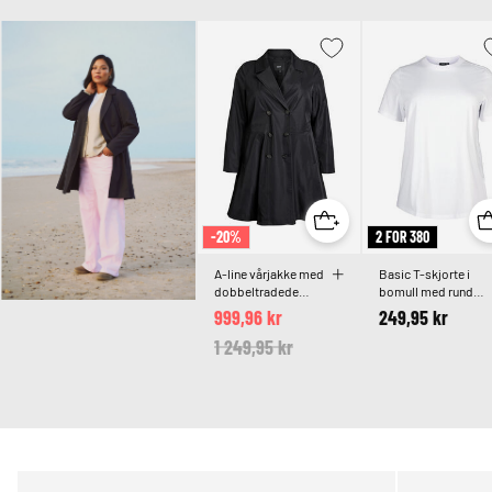
-20%
2 FOR 380
A-line vårjakke med
Basic T-skjorte i
dobbeltradede
bomull med rund
knapper
hals
999,96 kr
249,95 kr
Price reduced from
1 249,95 kr
to