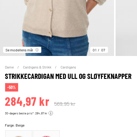
Se modellens mål
01
07
Dame
Cardigans & Strikk
Cardigans
STRIKKECARDIGAN MED ULL OG SLØYFEKNAPPER
-50%
284,97 kr
569,95 kr
30-dagers beste pris*: 284,97 kr
Farge:
Beige