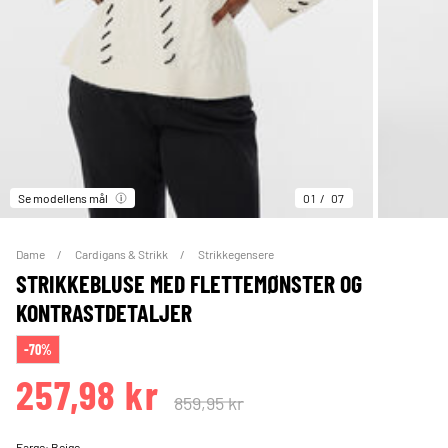
Se modellens mål
01
07
Dame
Cardigans & Strikk
Strikkegensere
STRIKKEBLUSE MED FLETTEMØNSTER OG
KONTRASTDETALJER
-70%
257,98 kr
859,95 kr
Farge:
Beige