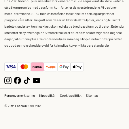
Hos Zizzi finner du plus size-klær for kvinner som vil kle seg akkurat slik de vil – uten å
gå på kompromiss med passform, komfort eller de nyeste trendene. Vi designer
mote i størrelsene 40–64 med en forståelse for kvinnekroppen, og sørger for at
plaggene våre sitter like godt som de ser ut. Utforsk alt fra kjoler, jeans og bluser til
badetøy, undertøy, treningsklær, sko med ekstra bred passform og tilbehør. Enten du
leter etter en ny hverdagslook, festantrekk eller stiler som holder følge med deg hele
dagen, vil du finne plus size-mote som føles som deg. Shop dine favoritter på nettet
og oppdag mote skreddersydd for kvinnelige kurver – ikke bare standarder.
Personvernerklæring
Kjøpsvilkår
Cookiepolitikk
Sitemap
© Zizzi Fashion 1999-2026