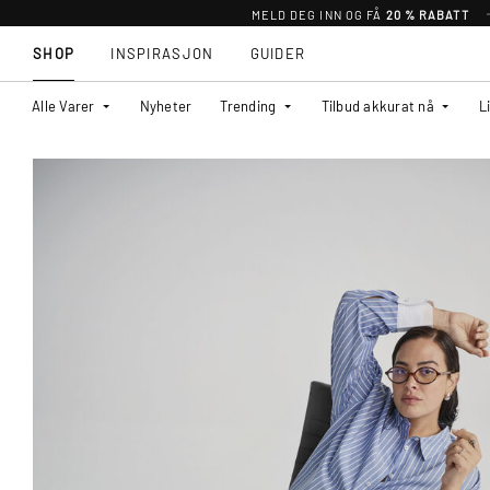
MELD DEG INN OG FÅ
20 % RABATT
SHOP
INSPIRASJON
GUIDER
Alle Varer
Nyheter
Trending
Tilbud akkurat nå
L