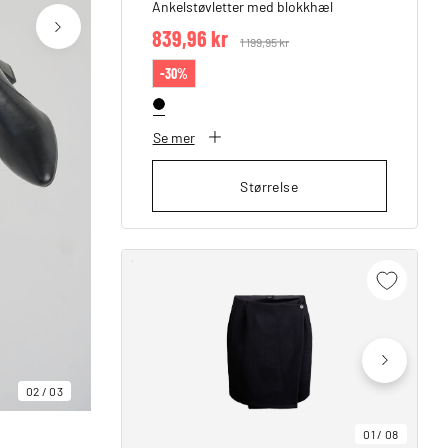
Ankelstøvletter med blokkhæl
839,96 kr
Price reduced from
1 199,95 kr
to
-30%
Se mer
Størrelse
02
/
03
01
/
08