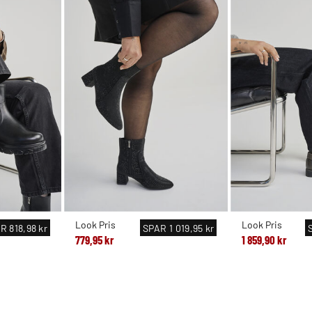
Look Pris
Look Pris
AR
818,98 kr
SPAR
1 019,95 kr
779,95 kr
1 859,90 kr