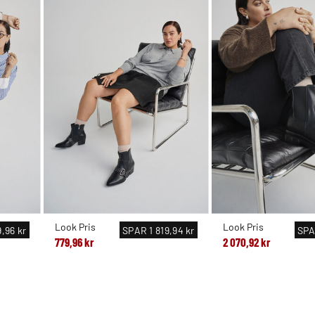
Look Pris
Look Pris
,96 kr
SPAR
1 819,94 kr
SP
779,96 kr
2 070,92 kr