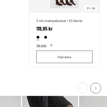
01
/
06
2 stk strømpebukser i 20 denier
119,95 kr
Se mer
Størrelse