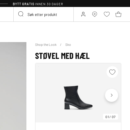
BYTT GRATIS
INNEN 30 DAGER
Shop the Look
Sko
STØVEL MED HÆL
01
/
07