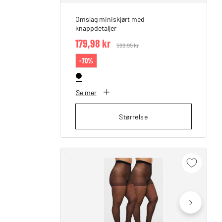
Omslag miniskjørt med
knappdetaljer
179,98 kr
Price reduced from
599,95 kr
to
-70%
Se mer
Størrelse