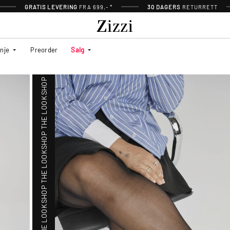
SHOP THE LOOK
GRATIS LEVERING
FRA 699,- *
30 DAGERS
RETURRETT
SHOP THE LOOK
inje
Preorder
Salg
SHOP THE LOOK
SHOP THE LOOK