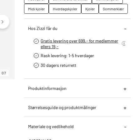
Midi kjoler
Hverdagskjoler
Kjoler
Sommerklær
Hos Zizzi får du
Gratis levering over 699.- for medlemmer
ellers 19,-
Rask levering: 1-5 hverdager
30 dagers returrett
07
06
07
Produktinformasjon
Størrelsesguide og produktmålinger
Materiale og vedlikehold