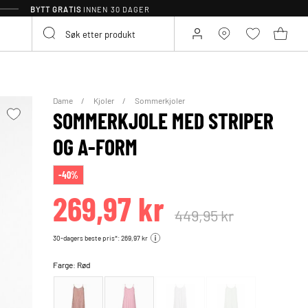
BYTT GRATIS
INNEN 30 DAGER
Dame
Kjoler
Sommerkjoler
SOMMERKJOLE MED STRIPER
OG A-FORM
-40%
269,97 kr
449,95 kr
30-dagers beste pris*: 269,97 kr
Farge:
Rød