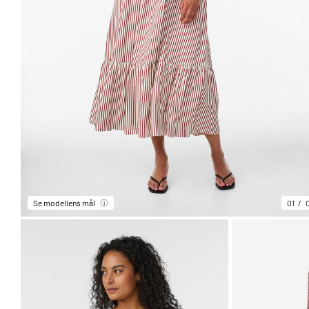
Se modellens mål
01