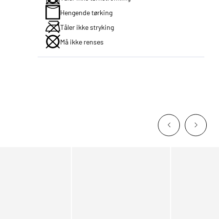
Hengende tørking
Tåler ikke stryking
Må ikke renses