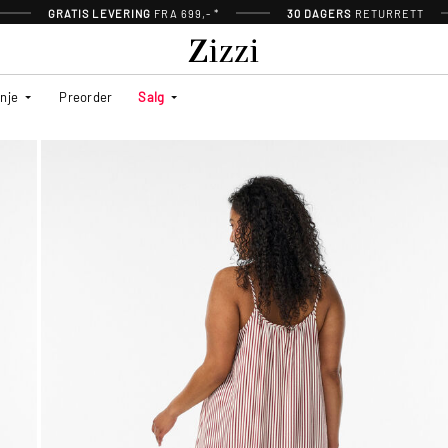
GRATIS LEVERING
FRA 699,- *
30 DAGERS
RETURRETT
inje
Preorder
Salg