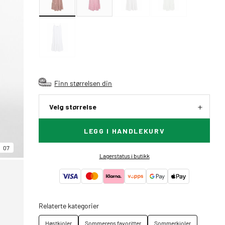
Finn størrelsen din
Velg størrelse
LEGG I HANDLEKURV
07
Lagerstatus i butikk
Relaterte kategorier
Høstkjoler
Sommerens favoritter
Sommerkjoler