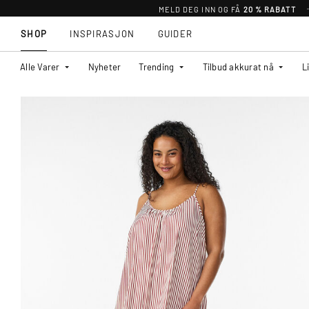
MELD DEG INN OG FÅ
20 % RABATT
SHOP
INSPIRASJON
GUIDER
Alle Varer
Nyheter
Trending
Tilbud akkurat nå
L