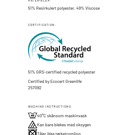
MATERIALER:
51% Resirkulert polyester, 49% Viscose
CERTIFICATION:
51% GRS-certified recycled polyester
Certified by Ecocert Greenlife
257092
WASHING INSTRUCTIONS:
40°C skånsom maskinvask
Kan bare blekes med oksygen
Tåler ikke tørketromling