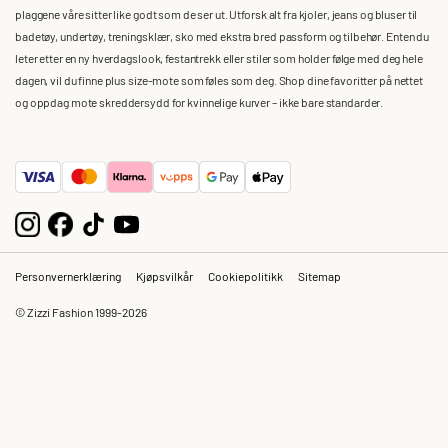
plaggene våre sitter like godt som de ser ut. Utforsk alt fra kjoler, jeans og bluser til
badetøy, undertøy, treningsklær, sko med ekstra bred passform og tilbehør. Enten du
leter etter en ny hverdagslook, festantrekk eller stiler som holder følge med deg hele
dagen, vil du finne plus size-mote som føles som deg. Shop dine favoritter på nettet
og oppdag mote skreddersydd for kvinnelige kurver – ikke bare standarder.
Personvernerklæring
Kjøpsvilkår
Cookiepolitikk
Sitemap
© Zizzi Fashion 1999-2026