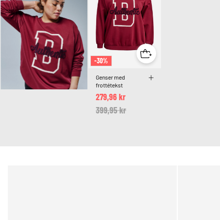
-30%
Genser med
frottétekst
279,96 kr
Price reduced from
399,95 kr
to