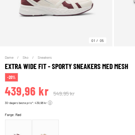
01
05
Dame
Sko
Sneakers
EXTRA WIDE FIT - SPORTY SNEAKERS MED MESH
-20%
439,96 kr
549,95 kr
30-dagers beste pris*: 439,96 kr
Farge:
Rød