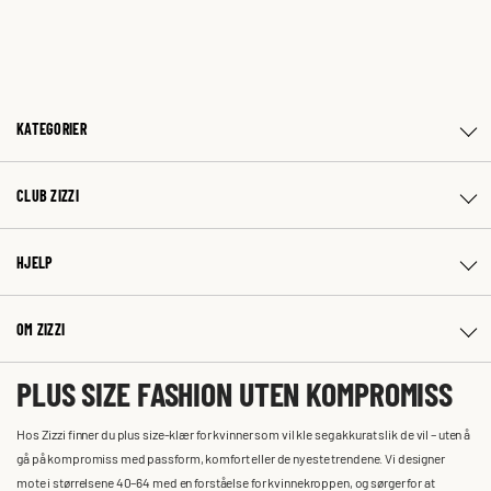
KATEGORIER
CLUB ZIZZI
HJELP
OM ZIZZI
PLUS SIZE FASHION UTEN KOMPROMISS
Hos Zizzi finner du plus size-klær for kvinner som vil kle seg akkurat slik de vil – uten å
gå på kompromiss med passform, komfort eller de nyeste trendene. Vi designer
mote i størrelsene 40–64 med en forståelse for kvinnekroppen, og sørger for at