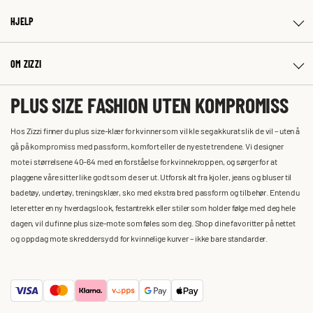
HJELP
OM ZIZZI
PLUS SIZE FASHION UTEN KOMPROMISS
Hos Zizzi finner du plus size-klær for kvinner som vil kle seg akkurat slik de vil – uten å
gå på kompromiss med passform, komfort eller de nyeste trendene. Vi designer
mote i størrelsene 40–64 med en forståelse for kvinnekroppen, og sørger for at
plaggene våre sitter like godt som de ser ut. Utforsk alt fra kjoler, jeans og bluser til
badetøy, undertøy, treningsklær, sko med ekstra bred passform og tilbehør. Enten du
leter etter en ny hverdagslook, festantrekk eller stiler som holder følge med deg hele
dagen, vil du finne plus size-mote som føles som deg. Shop dine favoritter på nettet
og oppdag mote skreddersydd for kvinnelige kurver – ikke bare standarder.