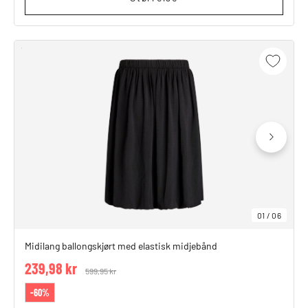
01
/
06
Midilang ballongskjørt med elastisk midjebånd
239,98 kr
Price reduced from
599,95 kr
to
-60%