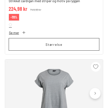
Strikket cardigan med striper og motiv på ryggen
224,98 kr
Price reduced from
749,95 kr
to
-70%
Se mer
Størrelse