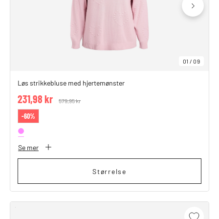
01
/
09
Løs strikkebluse med hjertemønster
231,98 kr
Price reduced from
579,95 kr
to
-60%
Se mer
Størrelse