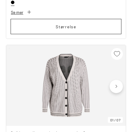
Se mer
Størrelse
01
/
07