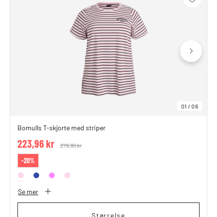
01
/
06
Bomulls T-skjorte med striper
223,96 kr
Price reduced from
279,95 kr
to
-20%
Se mer
Størrelse