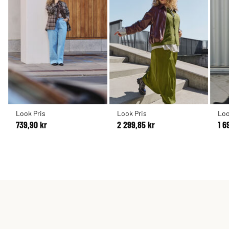
Look Pris
Look Pris
Loo
739,90 kr
2 299,85 kr
1 6