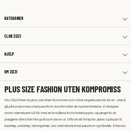
KATEGORIER
CLUB ZIZZI
HJELP
OM ZIZZI
PLUS SIZE FASHION UTEN KOMPROMISS
Hos Zizzi finner du plus size-klær for kvinner som vil kle seg akkurat slik de vil – uten å
gå på kompromiss med passform, komfort eller de nyeste trendene. Vi designer
mote i størrelsene 40–64 med en forståelse for kvinnekroppen, og sørger for at
plaggene våre sitter like godt som de ser ut. Utforsk alt fra kjoler, jeans og bluser til
badetøy, undertøy, treningsklær, sko med ekstra bred passform og tilbehør. Enten du