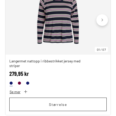
01
/
07
Langermet nattopp i ribbestrikket jersey med
striper
279,95 kr
Se mer
Størrelse