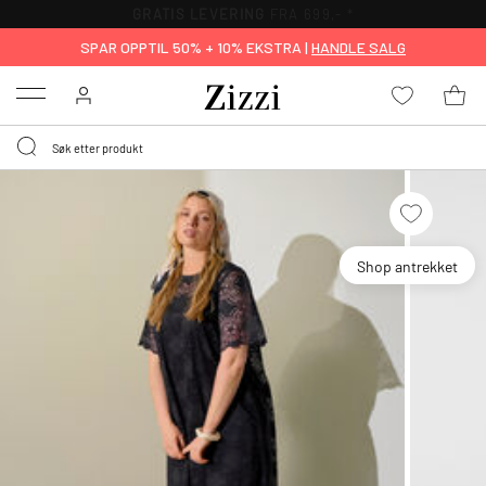
GRATIS LEVERING
FRA 699,- *
SPAR OPPTIL 50% + 10% EKSTRA |
HANDLE SALG
Menu
Shop antrekket