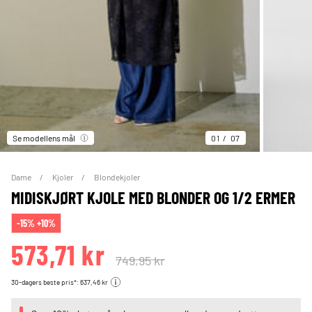
Se modellens mål
01
07
Dame
Kjoler
Blondekjoler
MIDISKJØRT KJOLE MED BLONDER OG 1/2 ERMER
-15% +10%
573,71 kr
749,95 kr
30-dagers beste pris*: 637,46 kr