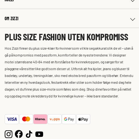
OM ZIZZI
PLUS SIZE FASHION UTEN KOMPROMISS
Hos Zizzi finner du plus size-klær for kvinner som vil kle seg akkurat slik de vil – uten å
gå på kompromiss med passform, komfort eller de nyeste trendene. Vi designer
mote i størrelsene 40–64 med en forståelse for kvinnekroppen, og sørger for at
plaggene våre sitter like godt som de ser ut. Utforsk alt fra kjoler, jeans og bluser til
badetøy, undertøy, treningsklær, sko med ekstra bred passform og tilbehør. Enten du
leter etter en ny hverdagslook, festantrekk eller stiler som holder følge med deg hele
dagen, vil du finne plus size-mote som føles som deg. Shop dine favoritter på nettet
og oppdag mote skreddersydd for kvinnelige kurver – ikke bare standarder.