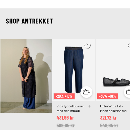
SHOP ANTREKKET
-20% +10%
-35% +10%
Vide lyocellbukser
Extra Wide Fit -
med denimlook
Mesh ballerina med
stropp
431,96 kr
321,72 kr
Price reduced from
599,95 kr
to
Price reduced 
549,95 kr
to