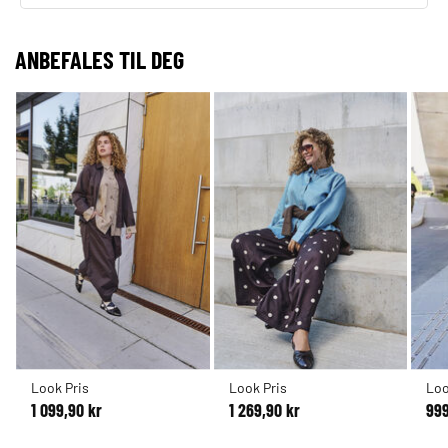
ANBEFALES TIL DEG
Look Pris
Look Pris
Loo
1 099,90 kr
1 269,90 kr
999