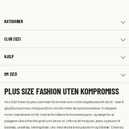
KATEGORIER
CLUB ZIZZI
HJELP
OM ZIZZI
PLUS SIZE FASHION UTEN KOMPROMISS
Hos Zizzi finner du plus size-klær for kvinner som vil kle seg akkurat slik de vil – uten å
gå på kompromiss med passform, komfort eller de nyeste trendene. Vi designer
mote i størrelsene 40–64 med en forståelse for kvinnekroppen, og sørger for at
plaggene våre sitter like godt som de ser ut. Utforsk alt fra kjoler, jeans og bluser til
badetøy, undertøy, treningsklær, sko med ekstra bred passform og tilbehør. Enten du