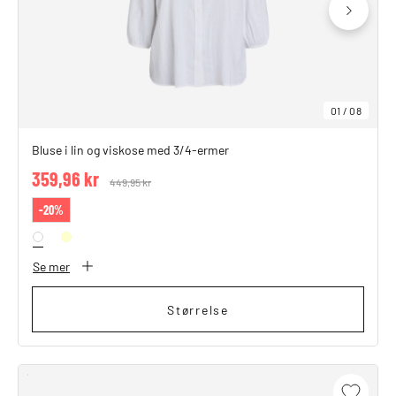
01
/
08
Bluse i lin og viskose med 3/4-ermer
359,96 kr
Price reduced from
449,95 kr
to
-20%
Se mer
Størrelse