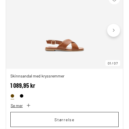
01
/
07
Skinnsandal med kryssremmer
1 089,95 kr
Se mer
Størrelse