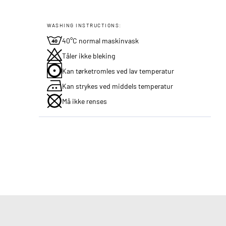
WASHING INSTRUCTIONS:
40°C normal maskinvask
Tåler ikke bleking
Kan tørketromles ved lav temperatur
Kan strykes ved middels temperatur
Må ikke renses