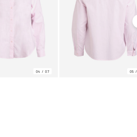
04
07
05