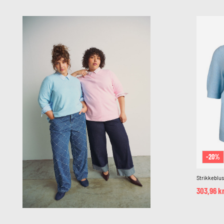
-20%
Strikkeblu
303,96 k