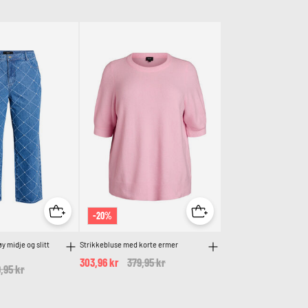
-20%
y midje og slitt
Strikkebluse med korte ermer
303,96 kr
Price reduced from
379,95 kr
to
ce reduced from
,95 kr
to