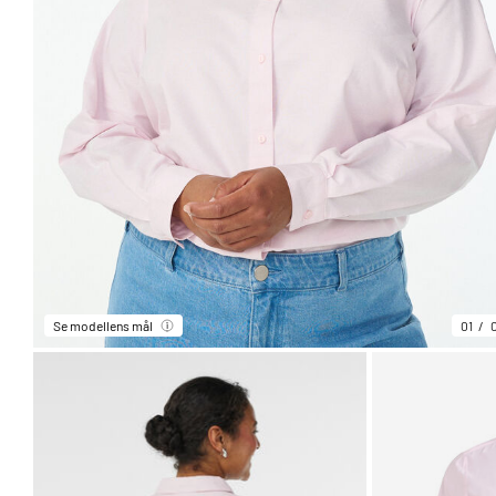
Se modellens mål
01