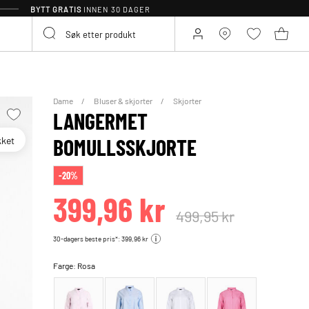
BYTT GRATIS
INNEN 30 DAGER
Dame
Bluser & skjorter
Skjorter
LANGERMET
kket
BOMULLSSKJORTE
-20%
399,96 kr
499,95 kr
30-dagers beste pris*: 399,96 kr
Farge:
Rosa