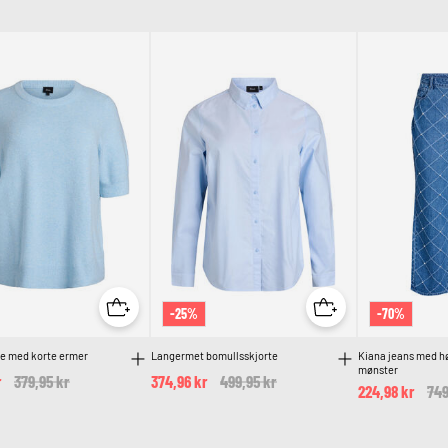
-25%
-70%
se med korte ermer
Langermet bomullsskjorte
Kiana jeans med hø
mønster
r
Price reduced from
379,95 kr
to
374,96 kr
Price reduced from
499,95 kr
to
224,98 kr
Pri
749