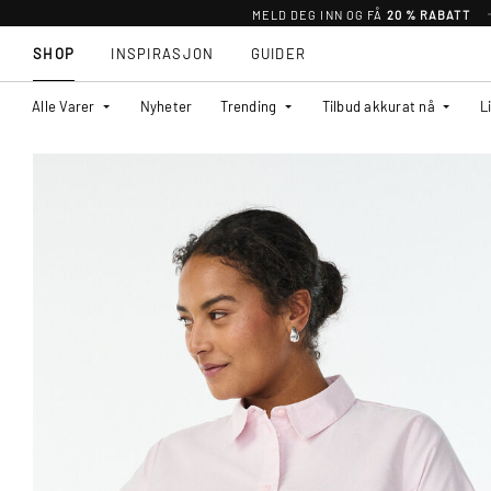
MELD DEG INN OG FÅ
20 % RABATT
SHOP
INSPIRASJON
GUIDER
Alle Varer
Nyheter
Trending
Tilbud akkurat nå
L