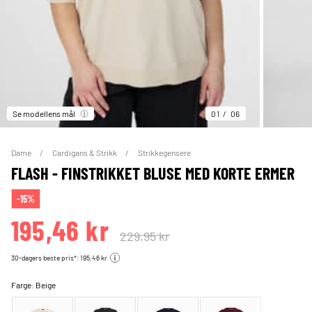
Se modellens mål
01
06
Dame
Cardigans & Strikk
Strikkegensere
FLASH - FINSTRIKKET BLUSE MED KORTE ERMER
-15%
195,46 kr
229,95 kr
30-dagers beste pris*: 195,46 kr
Farge:
Beige