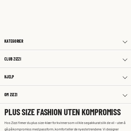
KATEGORIER
CLUB ZIZZI
HJELP
OM ZIZZI
PLUS SIZE FASHION UTEN KOMPROMISS
Hos Zizzi finner du plus size-klær for kvinner som vil kle seg akkurat slik de vil – uten å
gå på kompromiss med passform, komfort eller de nyeste trendene. Vi designer