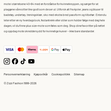
mote i størrelsene 40–64 med en forståelse for kvinnekroppen, og sørger for at
plaggene våre sitter like godt som de ser ut. Utforsk alt fra kjoler, jeans og bluser til
badetøy, undertøy, treningsklær, sko med ekstra bred passform og tilbehør. Enten du
leter etter en ny hverdagslook, festantrekk eller stiler som holder følge med deg hele
dagen, vil du finne plus size-mote som føles som deg. Shop dine favoritter på nettet
og oppdag mote skreddersydd for kvinnelige kurver – ikke bare standarder.
Personvernerklæring
Kjøpsvilkår
Cookiepolitikk
Sitemap
© Zizzi Fashion 1999-2026