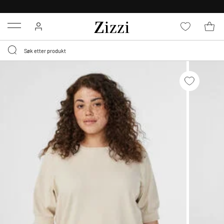
GRATIS LEVERING
FRA 699,- *
Menu