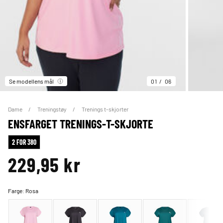
Se modellens mål
01
06
Dame
Treningstøy
Trenings t-skjorter
ENSFARGET TRENINGS-T-SKJORTE
2 FOR 380
229,95 kr
Farge:
Rosa