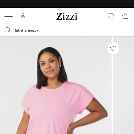
GRATIS LEVERING
FRA 699,- *
Menu