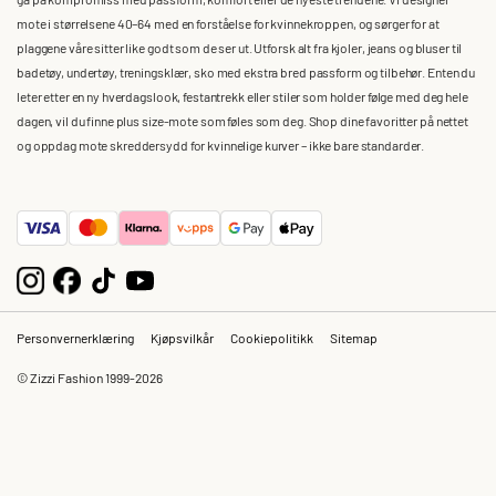
mote i størrelsene 40–64 med en forståelse for kvinnekroppen, og sørger for at
plaggene våre sitter like godt som de ser ut. Utforsk alt fra kjoler, jeans og bluser til
badetøy, undertøy, treningsklær, sko med ekstra bred passform og tilbehør. Enten du
leter etter en ny hverdagslook, festantrekk eller stiler som holder følge med deg hele
dagen, vil du finne plus size-mote som føles som deg. Shop dine favoritter på nettet
og oppdag mote skreddersydd for kvinnelige kurver – ikke bare standarder.
Personvernerklæring
Kjøpsvilkår
Cookiepolitikk
Sitemap
© Zizzi Fashion 1999-2026