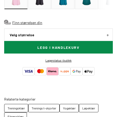
Finn størrelsen din
Velg størrelse
LEGG I HANDLEKURV
Lagerstatus i butikk
Relaterte kategorier
Treningsklær
Trenings t-skjorter
Yogaklær
Løpeklær
Fitnessklær