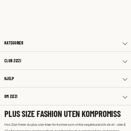
KATEGORIER
CLUB ZIZZI
HJELP
OM ZIZZI
PLUS SIZE FASHION UTEN KOMPROMISS
Hos Zizzi finner du plus size-klær for kvinner som vil kle seg akkurat slik de vil – uten å
gå på kompromiss med passform, komfort eller de nyeste trendene. Vi designer