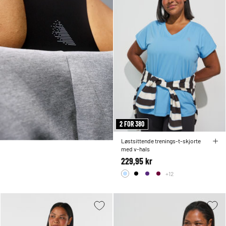
2 FOR 380
Løstsittende trenings-t-skjorte
med v-hals
229,95 kr
+12