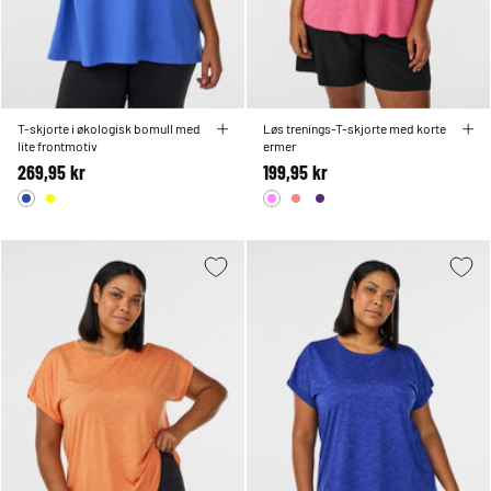
T-skjorte i økologisk bomull med
Løs trenings-T-skjorte med korte
lite frontmotiv
ermer
269,95 kr
199,95 kr