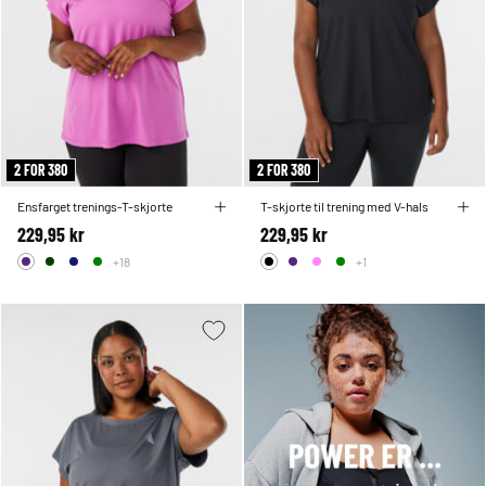
2 FOR 380
2 FOR 380
Ensfarget trenings-T-skjorte
T-skjorte til trening med V-hals
229,95 kr
229,95 kr
+18
+1