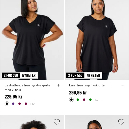
2 FOR 380
NYHETER
2 FOR 550
NYHETER
Løstsittende trenings-t-skjorte
Lang trengings T-skjorte
med v-hals
299,95 kr
229,95 kr
+3
+12