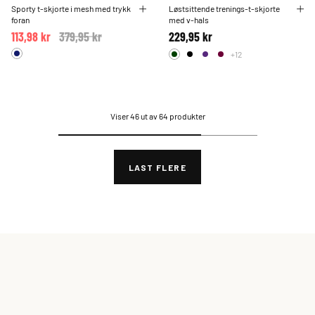
Sporty t-skjorte i mesh med trykk
Løstsittende trenings-t-skjorte
foran
med v-hals
113,98 kr
Price reduced from
379,95 kr
to
229,95 kr
+12
Viser 46 ut av 64 produkter
LAST FLERE