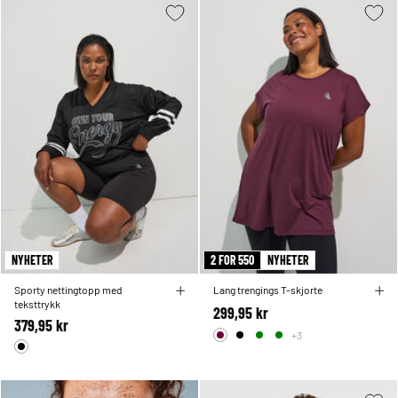
NYHETER
2 FOR 550
NYHETER
Sporty nettingtopp med
Lang trengings T-skjorte
teksttrykk
299,95 kr
379,95 kr
+3