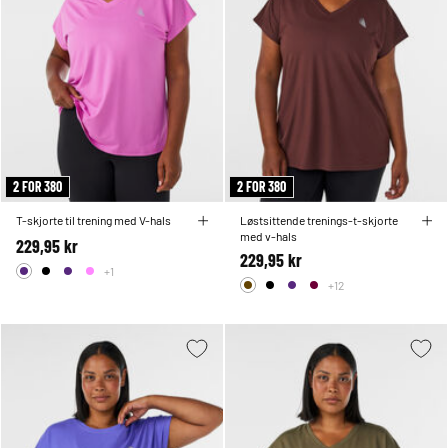
2 FOR 380
2 FOR 380
T-skjorte til trening med V-hals
Løstsittende trenings-t-skjorte
med v-hals
229,95 kr
229,95 kr
+1
+12