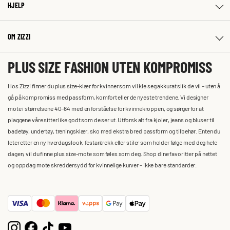
HJELP
OM ZIZZI
PLUS SIZE FASHION UTEN KOMPROMISS
Hos Zizzi finner du plus size-klær for kvinner som vil kle seg akkurat slik de vil – uten å
gå på kompromiss med passform, komfort eller de nyeste trendene. Vi designer
mote i størrelsene 40–64 med en forståelse for kvinnekroppen, og sørger for at
plaggene våre sitter like godt som de ser ut. Utforsk alt fra kjoler, jeans og bluser til
badetøy, undertøy, treningsklær, sko med ekstra bred passform og tilbehør. Enten du
leter etter en ny hverdagslook, festantrekk eller stiler som holder følge med deg hele
dagen, vil du finne plus size-mote som føles som deg. Shop dine favoritter på nettet
og oppdag mote skreddersydd for kvinnelige kurver – ikke bare standarder.