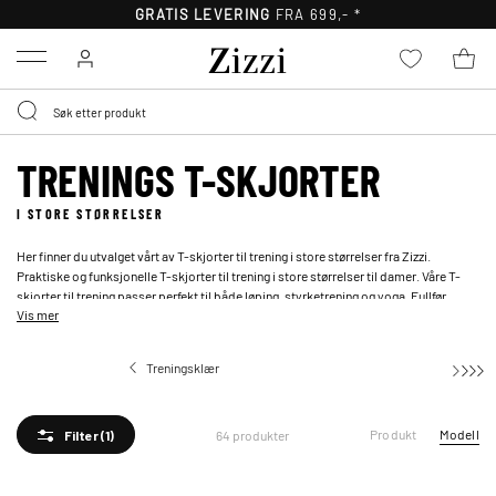
30 DAGERS
RETURRETT
Menu
TRENINGS T-SKJORTER
I STORE STØRRELSER
Her finner du utvalget vårt av T-skjorter til trening i store størrelser fra Zizzi.
Praktiske og funksjonelle T-skjorter til trening i store størrelser til damer. Våre T-
skjorter til trening passer perfekt til både løping, styrketrening og yoga. Fullfør
Vis mer
treningsantrekket med en T-skjorte til treningen. Her kan du finne et stort utvalg av
farger – alt i en løs passform, som sørger for god bevegelse.
Treningsklær
Trenings t-skjorter
Produkt
Modell
64 produkter
Filter
(1)