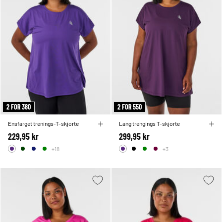
2 FOR 380
2 FOR 550
Ensfarget trenings-T-skjorte
Lang trengings T-skjorte
229,95 kr
299,95 kr
+18
+3