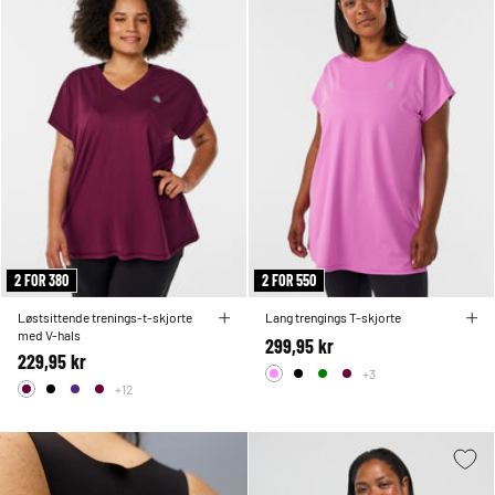
2 FOR 380
2 FOR 550
Løstsittende trenings-t-skjorte
Lang trengings T-skjorte
med V-hals
299,95 kr
229,95 kr
+3
+12