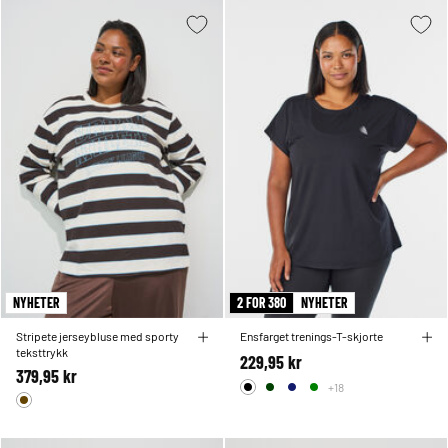
NYHETER
2 FOR 380
NYHETER
Stripete jerseybluse med sporty
Ensfarget trenings-T-skjorte
teksttrykk
229,95 kr
379,95 kr
+18