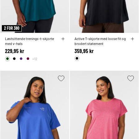
2 FOR 380
Løstsittende trenings-t-skjorte
Active T-skjorte med loose fit og
med v-hals
brodert statement
229,95 kr
359,95 kr
+12