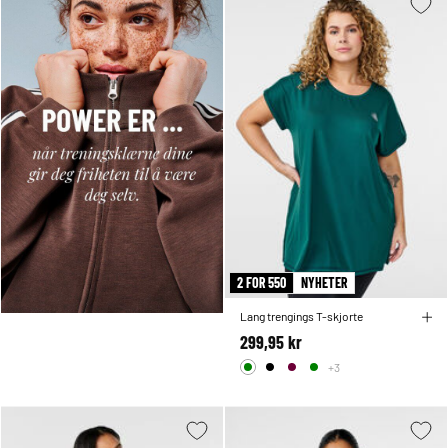
2 FOR 550
NYHETER
Lang trengings T-skjorte
299,95 kr
+3