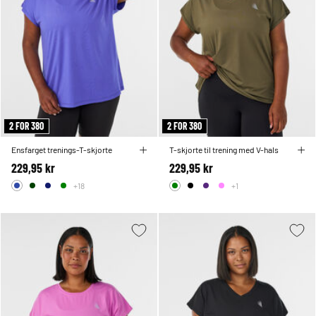
2 FOR 380
2 FOR 380
Ensfarget trenings-T-skjorte
T-skjorte til trening med V-hals
229,95 kr
229,95 kr
+18
+1