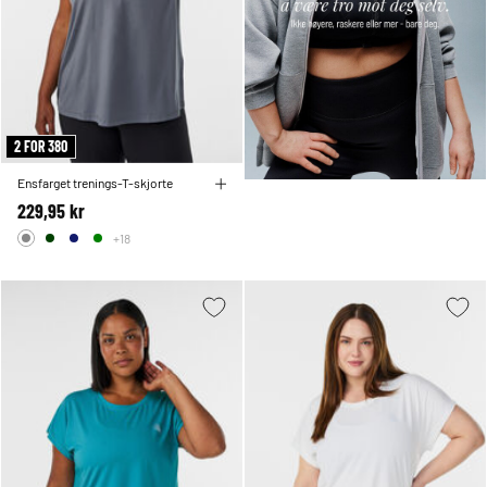
2 FOR 380
Ensfarget trenings-T-skjorte
229,95 kr
+18