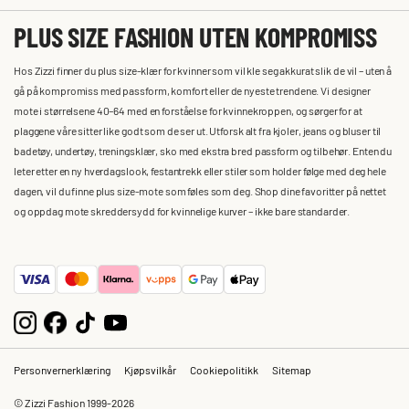
PLUS SIZE FASHION UTEN KOMPROMISS
Hos Zizzi finner du plus size-klær for kvinner som vil kle seg akkurat slik de vil – uten å
gå på kompromiss med passform, komfort eller de nyeste trendene. Vi designer
mote i størrelsene 40–64 med en forståelse for kvinnekroppen, og sørger for at
plaggene våre sitter like godt som de ser ut. Utforsk alt fra kjoler, jeans og bluser til
badetøy, undertøy, treningsklær, sko med ekstra bred passform og tilbehør. Enten du
leter etter en ny hverdagslook, festantrekk eller stiler som holder følge med deg hele
dagen, vil du finne plus size-mote som føles som deg. Shop dine favoritter på nettet
og oppdag mote skreddersydd for kvinnelige kurver – ikke bare standarder.
Personvernerklæring
Kjøpsvilkår
Cookiepolitikk
Sitemap
© Zizzi Fashion 1999-2026