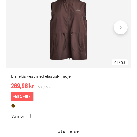
01
/
08
Ermeløs vest med elastisk midje
269,98 kr
Price reduced from
599,95 kr
to
-50% +10%
Se mer
Størrelse