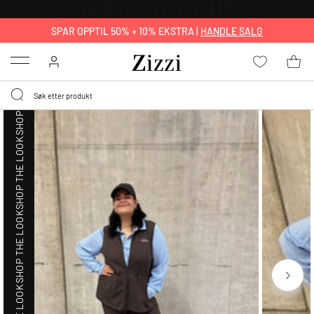
SHOP THE LOOK
GRATIS LEVERING
FRA 699,- *
SPAR OPPTIL 50% + 10% EKSTRA |
HANDLE SALG
Menu
SHOP THE LOOK
SHOP THE LOOK
SHOP THE LOOK