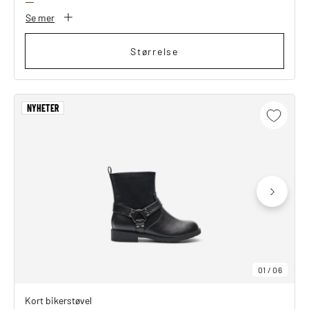
Se mer
Størrelse
NYHETER
01
/
06
Kort bikerstøvel