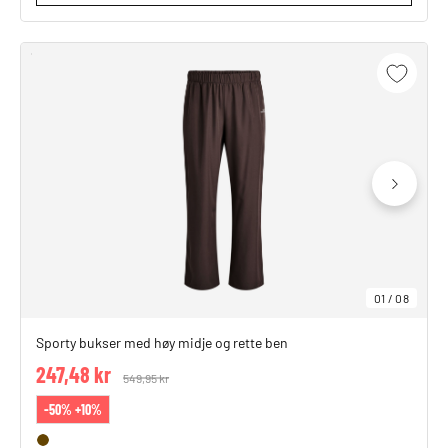
01
/
08
Sporty bukser med høy midje og rette ben
247,48 kr
Price reduced from
549,95 kr
to
-50% +10%