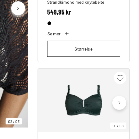
Strandkimono med knytebelte
549,95 kr
Se mer
Størrelse
02
/
03
01
/
08