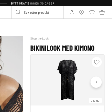
BYTT GRATIS
INNEN 30 DAGER
Shop the Look
BIKINILOOK MED KIMONO
01
/
07