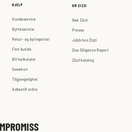
HJELP
OM ZIZZI
Kundeservice
Bak Zizzi
Bytteservice
Presse
Retur- og bytteportal
Jobb hos Zizzi
Finn butikk
Due Diligence Report
BH kalkulator
Zizzi katalog
Gavekort
Tilgjengelighet
Avbestill ordre
OMPROMISS