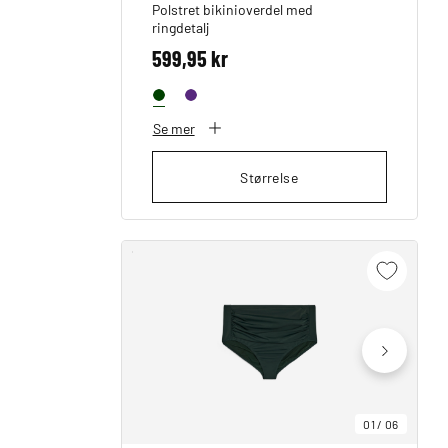
Polstret bikinioverdel med
ringdetalj
599,95 kr
Se mer
Størrelse
01
/
06