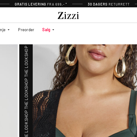
SHOP THE LOOK
GRATIS LEVERING
FRA 699,- *
30 DAGERS
RETURRETT
SHOP THE LOOK
inje
Preorder
Salg
SHOP THE LOOK
SHOP THE LOOK