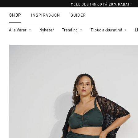
MELD DEG INN OG FÅ
20 % RABATT
SHOP
INSPIRASJON
GUIDER
Alle Varer
Nyheter
Trending
Tilbud akkurat nå
L