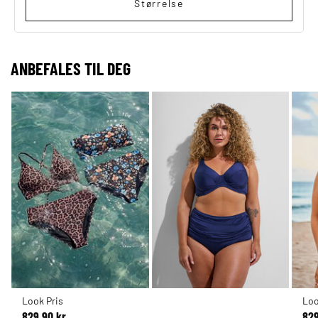
Størrelse
ANBEFALES TIL DEG
Look Pris
Loo
829,90 kr
829