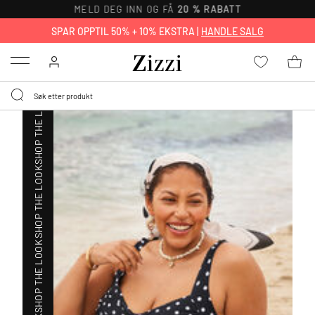
MELD DEG INN OG FÅ
20 % RABATT
SHOP THE LOOK
SPAR OPPTIL 50% + 10% EKSTRA |
HANDLE SALG
Menu
SHOP THE LOOK
SHOP THE LOOK
SHOP THE LOOK