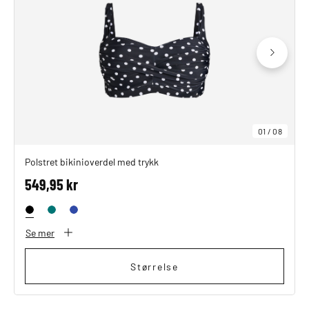
SHOP THE LOOK
01
/
08
Polstret bikinioverdel med trykk
549,95 kr
Se mer
Størrelse