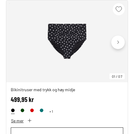
01
/
07
Bikinitruser med trykk og høy midje
499,95 kr
+ 1
Se mer