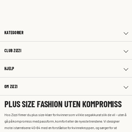
KATEGORIER
CLUB ZIZZI
HJELP
OM ZIZZI
PLUS SIZE FASHION UTEN KOMPROMISS
Hos Zizzi finner du plus size-klær for kvinner som vil kle seg akkurat slik de vil – uten å
gå på kompromiss med passform, komfort eller de nyeste trendene. Vi designer
mote i størrelsene 40–64 med en forståelse for kvinnekroppen, og sørger for at