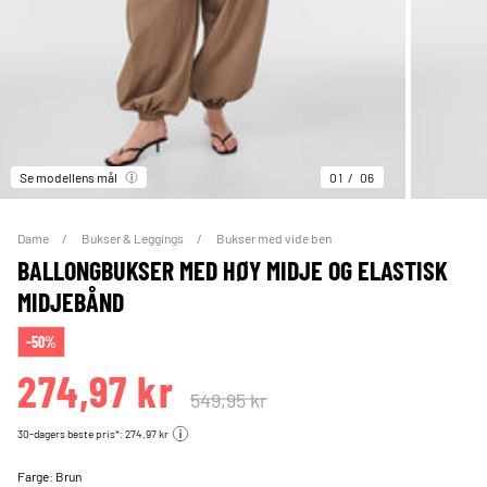
Se modellens mål
01
06
Dame
Bukser & Leggings
Bukser med vide ben
BALLONGBUKSER MED HØY MIDJE OG ELASTISK
MIDJEBÅND
-50%
274,97 kr
549,95 kr
30-dagers beste pris*: 274,97 kr
Farge:
Brun