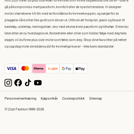
gå på kompromiss med passform, komfort eller de nyeste trendene. Vi designer
mote i størrelsene 40–64 med en forståelse for kvinnekroppen, og sørger for at
plaggene våre sitter like godt som de ser ut. Utforsk alt fra kjoler, jeans og bluser til
badetøy, undertøy, treningsklær, sko med ekstra bred passform og tilbehør. Enten du
leter etter en ny hverdagslook, festantrekk eller stiler som holder følge med deg hele
dagen, vil du finne plus size-mote som føles som deg. Shop dine favoritter på nettet
og oppdag mote skreddersydd for kvinnelige kurver – ikke bare standarder.
Personvernerklæring
Kjøpsvilkår
Cookiepolitikk
Sitemap
© Zizzi Fashion 1999-2026