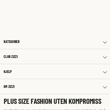
KATEGORIER
CLUB ZIZZI
HJELP
OM ZIZZI
PLUS SIZE FASHION UTEN KOMPROMISS
Hos Zizzi finner du plus size-klær for kvinner som vil kle seg akkurat slik de vil – uten å