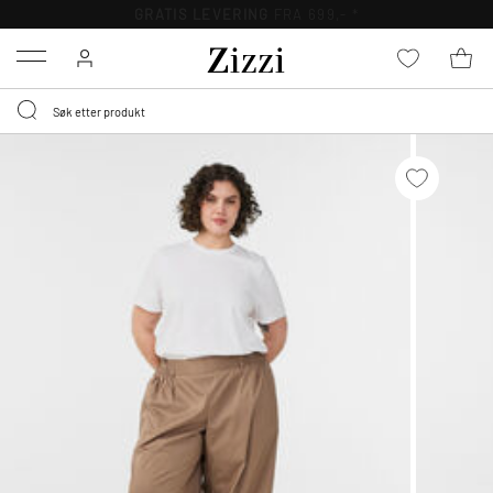
GRATIS LEVERING
FRA 699,- *
Menu