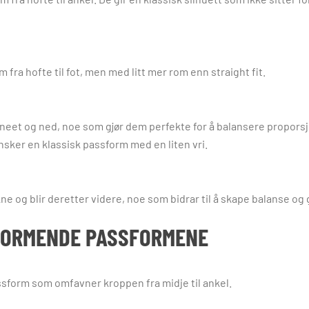
m fra hofte til fot, men med litt mer rom enn straight fit.
 kneet og ned, noe som gjør dem perfekte for å balansere propors
ønsker en klassisk passform med en liten vri.
l kne og blir deretter videre, noe som bidrar til å skape balanse o
FORMENDE PASSFORMENE
ssform som omfavner kroppen fra midje til ankel.