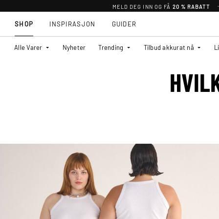
MELD DEG INN OG FÅ
20 % RABATT
SHOP
INSPIRASJON
GUIDER
Alle Varer
Nyheter
Trending
Tilbud akkurat nå
L
HVIL