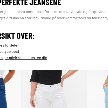
 PERFEKTE JEANSENE
ger jeans – blant annet passform, stretch, livhøyde og farge. Jean
lget ditt kan ha stor innvirkning på hvor komfortabel du føler deg.
RSIKT OVER:
es fordeler
ppstype best
aljer påvirker silhuetten din