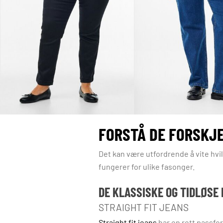
FORSTÅ DE FORSKJ
Det kan være utfordrende å vite hv
fungerer for ulike fasonger.
DE KLASSISKE OG TIDLØSE
STRAIGHT FIT JEANS
Straight fit jeans
har en rett passfor