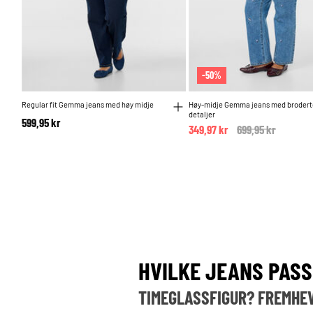
-50%
Regular fit Gemma jeans med høy midje
Høy-midje Gemma jeans med brodert
detaljer
599,95 kr
349,97 kr
Price reduced fr
699,95 kr
to
HVILKE JEANS PASS
TIMEGLASSFIGUR? FREMHE