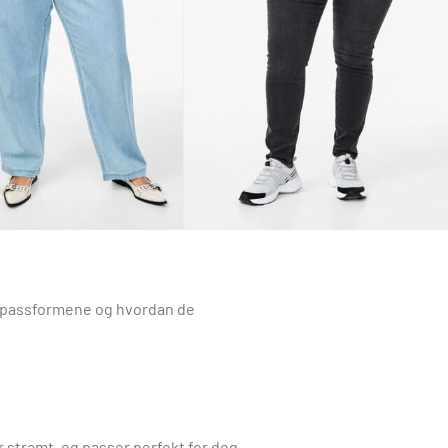
re passformene og hvordan de
or stramt, og passer perfekt for deg