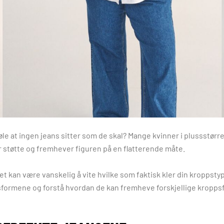
føle at ingen jeans sitter som de skal? Mange kvinner i plussstør
ir støtte og fremhever figuren på en flatterende måte.
det kan være vanskelig å vite hvilke som faktisk kler din kroppst
sformene og forstå hvordan de kan fremheve forskjellige kroppsfa