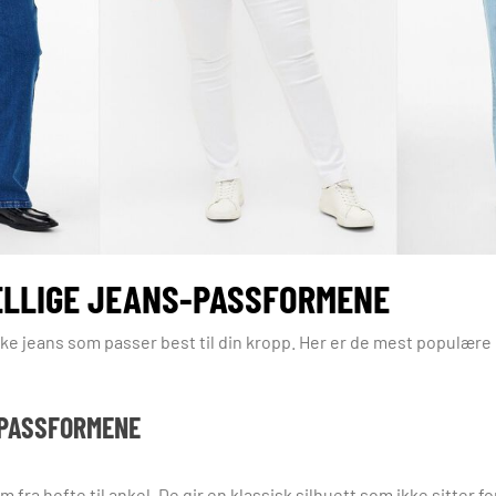
ELLIGE JEANS-PASSFORMENE
ilke jeans som passer best til din kropp. Her er de mest populæ
 PASSFORMENE
m fra hofte til ankel. De gir en klassisk silhuett som ikke sitter f