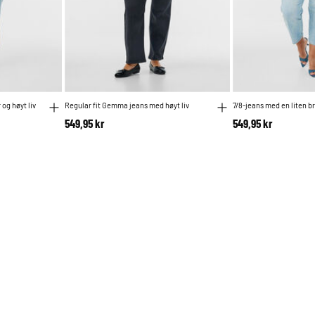
og høyt liv
Regular fit Gemma jeans med høyt liv
7/8-jeans med en liten br
549,95 kr
549,95 kr