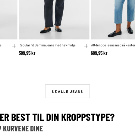
e
Regular fit Gemma jeans med høy midje
7/8-lengde jeans med rå kanter 
599,95 kr
699,95 kr
om
SE ALLE JEANS
ER BEST TIL DIN KROPPSTYPE?
V KURVENE DINE