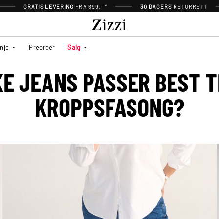
GRATIS LEVERING
FRA 699,- *
30 DAGERS
RETURRETT
inje
Preorder
Salg
KE JEANS PASSER BEST TI
KROPPSFASONG?