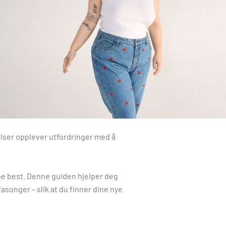
relser opplever utfordringer med å
ype best. Denne guiden hjelper deg
songer – slik at du finner dine nye