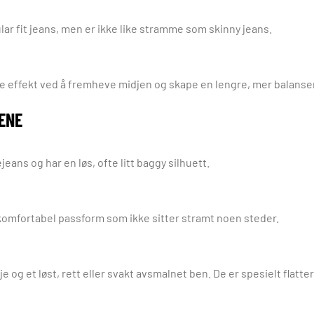
lar fit jeans, men er ikke like stramme som skinny jeans.
e effekt ved å fremheve midjen og skape en lengre, mer balanser
ENE
jeans og har en løs, ofte litt baggy silhuett.
komfortabel passform som ikke sitter stramt noen steder.
 og et løst, rett eller svakt avsmalnet ben. De er spesielt flat