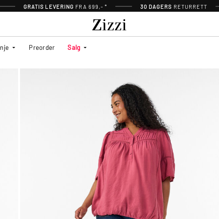
GRATIS LEVERING
FRA 699,- *
30 DAGERS
RETURRETT
inje
Preorder
Salg