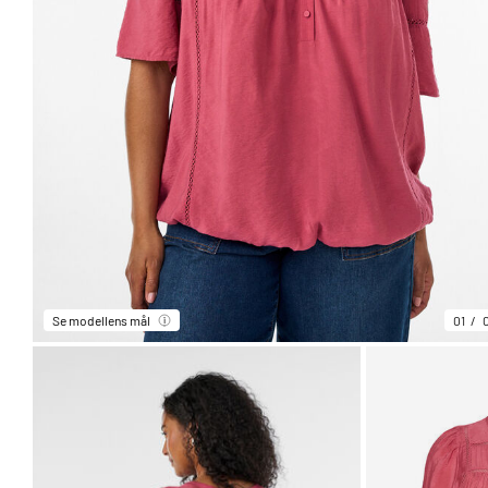
Se modellens mål
01