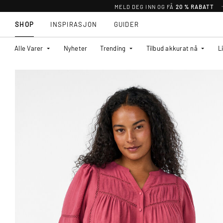
MELD DEG INN OG FÅ
20 % RABATT
SHOP
INSPIRASJON
GUIDER
Alle Varer
Nyheter
Trending
Tilbud akkurat nå
L