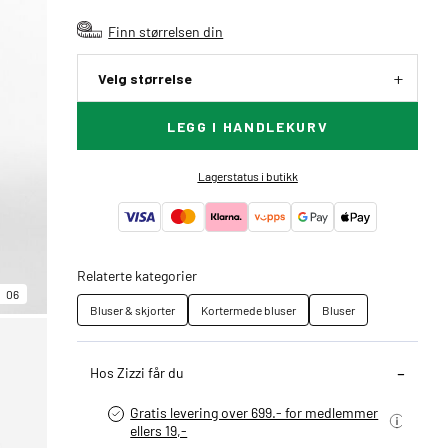
Finn størrelsen din
Velg størrelse
LEGG I HANDLEKURV
Lagerstatus i butikk
Relaterte kategorier
06
Bluser & skjorter
Kortermede bluser
Bluser
Hos Zizzi får du
Gratis levering over 699.- for medlemmer
ellers 19,-