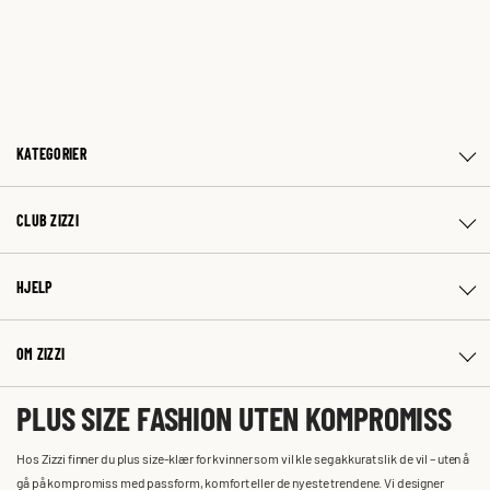
KATEGORIER
CLUB ZIZZI
HJELP
OM ZIZZI
PLUS SIZE FASHION UTEN KOMPROMISS
Hos Zizzi finner du plus size-klær for kvinner som vil kle seg akkurat slik de vil – uten å
gå på kompromiss med passform, komfort eller de nyeste trendene. Vi designer