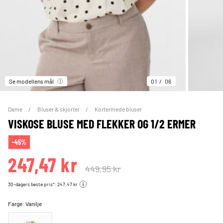
Se modellens mål
01
06
Dame
Bluser & skjorter
Kortermede bluser
VISKOSE BLUSE MED FLEKKER OG 1/2 ERMER
-45%
247,47 kr
449,95 kr
30-dagers beste pris*: 247,47 kr
Farge:
Vanilje