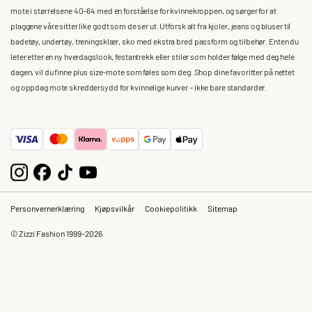
mote i størrelsene 40–64 med en forståelse for kvinnekroppen, og sørger for at
plaggene våre sitter like godt som de ser ut. Utforsk alt fra kjoler, jeans og bluser til
badetøy, undertøy, treningsklær, sko med ekstra bred passform og tilbehør. Enten du
leter etter en ny hverdagslook, festantrekk eller stiler som holder følge med deg hele
dagen, vil du finne plus size-mote som føles som deg. Shop dine favoritter på nettet
og oppdag mote skreddersydd for kvinnelige kurver – ikke bare standarder.
Personvernerklæring
Kjøpsvilkår
Cookiepolitikk
Sitemap
© Zizzi Fashion 1999-2026