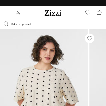
GRATIS LEVERING
FRA 699,- *
Menu