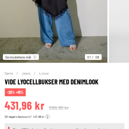
Se modellens mål
01
08
Dame
Jeans
Loose
VIDE LYOCELLBUKSER MED DENIMLOOK
-20% +10%
431,96 kr
599,95 kr
30-dagers beste pris*: 431,96 kr