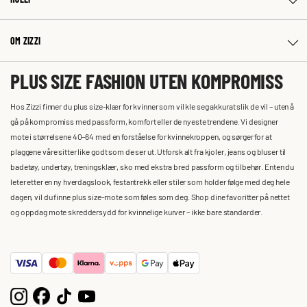
OM ZIZZI
PLUS SIZE FASHION UTEN KOMPROMISS
Hos Zizzi finner du plus size-klær for kvinner som vil kle seg akkurat slik de vil – uten å
gå på kompromiss med passform, komfort eller de nyeste trendene. Vi designer
mote i størrelsene 40–64 med en forståelse for kvinnekroppen, og sørger for at
plaggene våre sitter like godt som de ser ut. Utforsk alt fra kjoler, jeans og bluser til
badetøy, undertøy, treningsklær, sko med ekstra bred passform og tilbehør. Enten du
leter etter en ny hverdagslook, festantrekk eller stiler som holder følge med deg hele
dagen, vil du finne plus size-mote som føles som deg. Shop dine favoritter på nettet
og oppdag mote skreddersydd for kvinnelige kurver – ikke bare standarder.