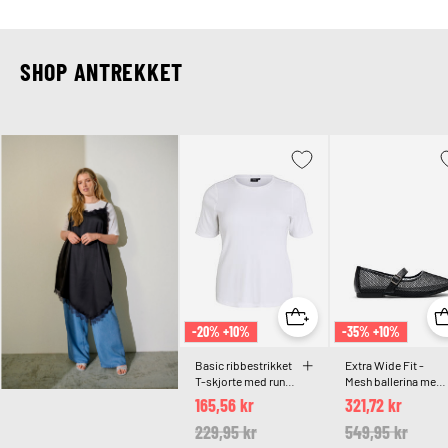
SHOP ANTREKKET
-20% +10%
-35% +10%
Basic ribbestrikket
Extra Wide Fit -
T-skjorte med rund
Mesh ballerina med
hals
stropp
165,56 kr
321,72 kr
Price reduced from
229,95 kr
to
Price reduced 
549,95 kr
to