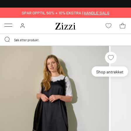
GRATIS LEVERING
FRA 699,- *
SPAR OPPTIL 50% + 10% EKSTRA |
HANDLE SALG
Menu
Shop antrekket