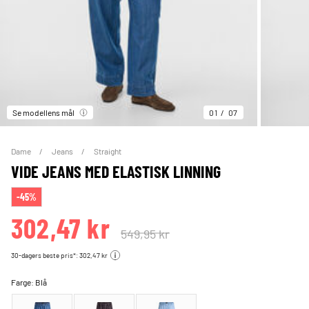
Se modellens mål
01
07
Dame
Jeans
Straight
VIDE JEANS MED ELASTISK LINNING
-45%
302,47 kr
549,95 kr
30-dagers beste pris*: 302,47 kr
Farge:
Blå