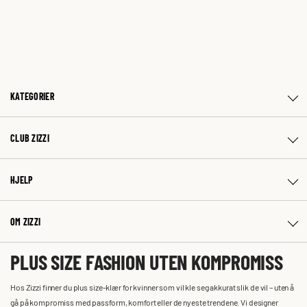
KATEGORIER
CLUB ZIZZI
HJELP
OM ZIZZI
PLUS SIZE FASHION UTEN KOMPROMISS
Hos Zizzi finner du plus size-klær for kvinner som vil kle seg akkurat slik de vil – uten å
gå på kompromiss med passform, komfort eller de nyeste trendene. Vi designer