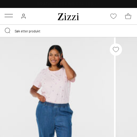
GRATIS LEVERING
FRA 699,- *
Menu