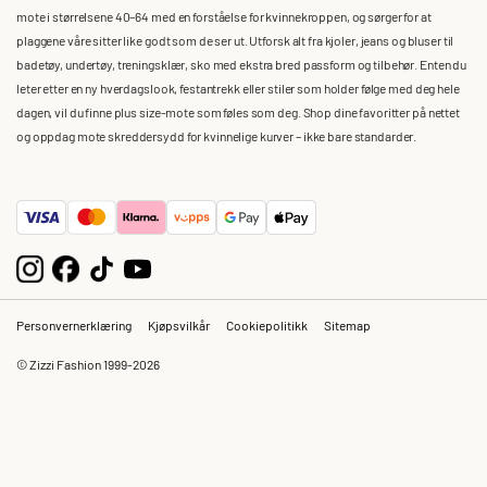
mote i størrelsene 40–64 med en forståelse for kvinnekroppen, og sørger for at
plaggene våre sitter like godt som de ser ut. Utforsk alt fra kjoler, jeans og bluser til
badetøy, undertøy, treningsklær, sko med ekstra bred passform og tilbehør. Enten du
leter etter en ny hverdagslook, festantrekk eller stiler som holder følge med deg hele
dagen, vil du finne plus size-mote som føles som deg. Shop dine favoritter på nettet
og oppdag mote skreddersydd for kvinnelige kurver – ikke bare standarder.
Personvernerklæring
Kjøpsvilkår
Cookiepolitikk
Sitemap
© Zizzi Fashion 1999-2026