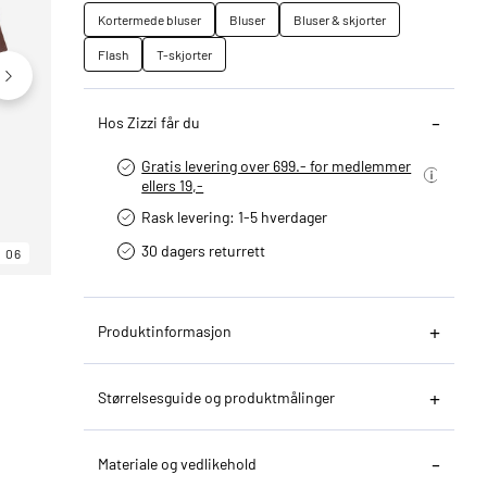
Kortermede bluser
Bluser
Bluser & skjorter
Flash
T-skjorter
Hos Zizzi får du
Gratis levering over 699.- for medlemmer
ellers 19,-
Rask levering: 1-5 hverdager
30 dagers returrett
06
06
06
Produktinformasjon
Størrelsesguide og produktmålinger
Materiale og vedlikehold