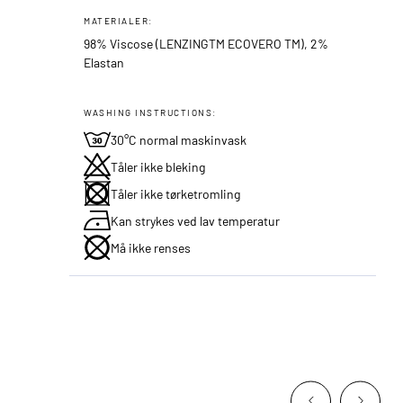
MATERIALER:
98% Viscose (LENZINGTM ECOVERO TM), 2%
Elastan
WASHING INSTRUCTIONS:
30°C normal maskinvask
Tåler ikke bleking
Tåler ikke tørketromling
Kan strykes ved lav temperatur
Må ikke renses