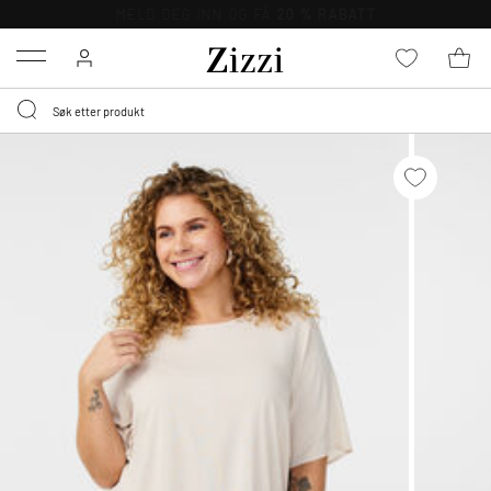
GRATIS LEVERING
FRA 699,- *
Menu