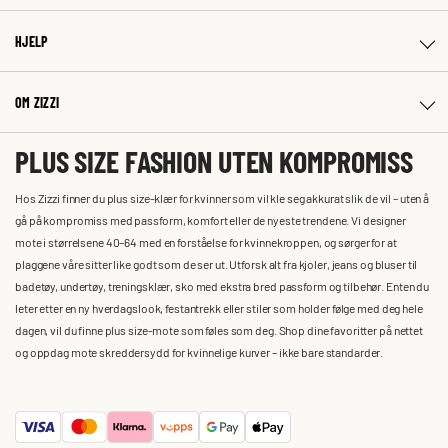
HJELP
OM ZIZZI
PLUS SIZE FASHION UTEN KOMPROMISS
Hos Zizzi finner du plus size-klær for kvinner som vil kle seg akkurat slik de vil – uten å
gå på kompromiss med passform, komfort eller de nyeste trendene. Vi designer
mote i størrelsene 40–64 med en forståelse for kvinnekroppen, og sørger for at
plaggene våre sitter like godt som de ser ut. Utforsk alt fra kjoler, jeans og bluser til
badetøy, undertøy, treningsklær, sko med ekstra bred passform og tilbehør. Enten du
leter etter en ny hverdagslook, festantrekk eller stiler som holder følge med deg hele
dagen, vil du finne plus size-mote som føles som deg. Shop dine favoritter på nettet
og oppdag mote skreddersydd for kvinnelige kurver – ikke bare standarder.