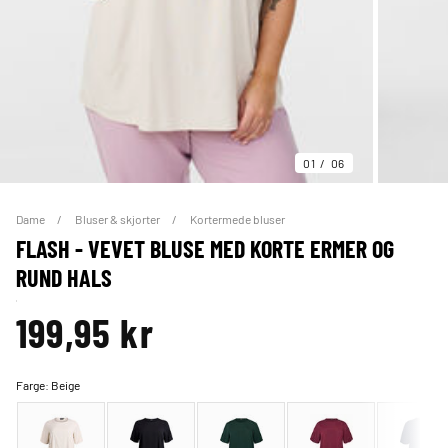
01
06
Dame
Bluser & skjorter
Kortermede bluser
FLASH - VEVET BLUSE MED KORTE ERMER OG
RUND HALS
199,95 kr
Farge:
Beige