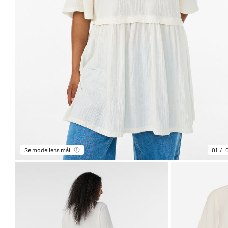
Se modellens mål
01