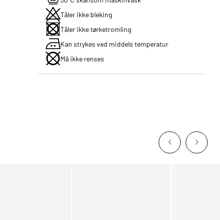
Tåler ikke bleking
Tåler ikke tørketromling
Kan strykes ved middels temperatur
Må ikke renses