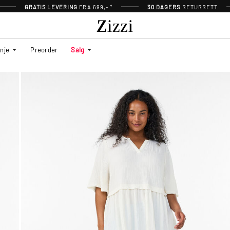
GRATIS LEVERING
FRA 699,- *
30 DAGERS
RETURRETT
inje
Preorder
Salg