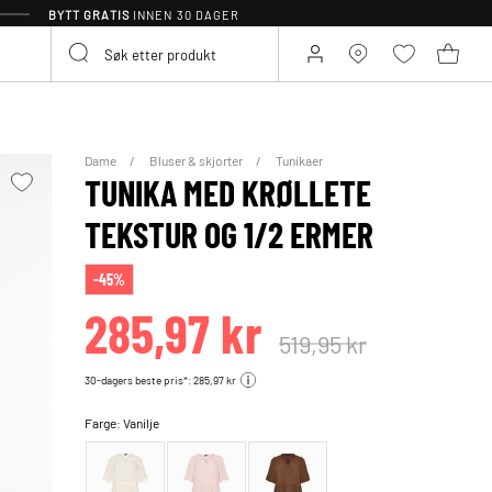
BYTT GRATIS
INNEN 30 DAGER
Dame
Bluser & skjorter
Tunikaer
TUNIKA MED KRØLLETE
TEKSTUR OG 1/2 ERMER
-45%
285,97 kr
519,95 kr
30-dagers beste pris*: 285,97 kr
Farge:
Vanilje