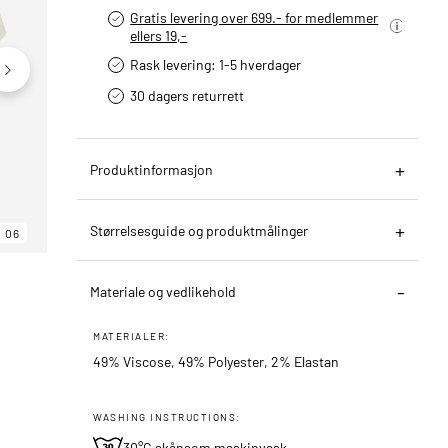
Gratis levering over 699.- for medlemmer
ellers 19,-
Rask levering: 1-5 hverdager
30 dagers returrett
Produktinformasjon
Størrelsesguide og produktmålinger
06
06
06
Materiale og vedlikehold
MATERIALER:
49% Viscose, 49% Polyester, 2% Elastan
WASHING INSTRUCTIONS:
30°C skånsom maskinvask