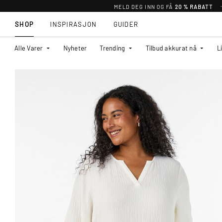
MELD DEG INN OG FÅ
20 % RABATT
SHOP
INSPIRASJON
GUIDER
Alle Varer
Nyheter
Trending
Tilbud akkurat nå
L