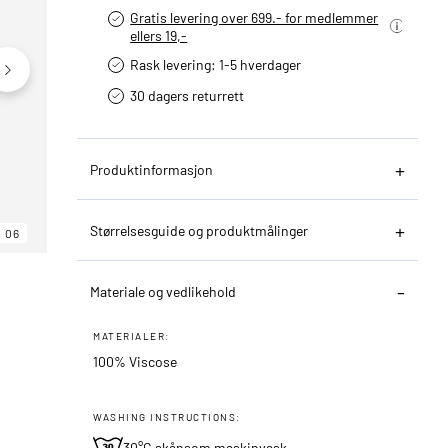
Gratis levering over 699.- for medlemmer
ellers 19,-
Rask levering: 1-5 hverdager
30 dagers returrett
Produktinformasjon
Størrelsesguide og produktmålinger
06
06
06
Materiale og vedlikehold
MATERIALER:
100% Viscose
WASHING INSTRUCTIONS:
30°C skånsom maskinvask