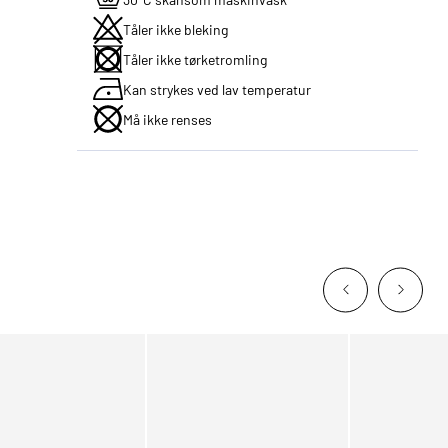
Tåler ikke bleking
Tåler ikke tørketromling
Kan strykes ved lav temperatur
Må ikke renses