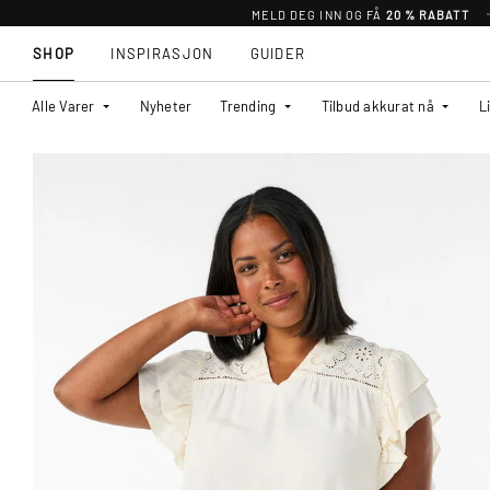
MELD DEG INN OG FÅ
20 % RABATT
SHOP
INSPIRASJON
GUIDER
Alle Varer
Nyheter
Trending
Tilbud akkurat nå
L