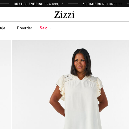
GRATIS LEVERING
FRA 699,- *
30 DAGERS
RETURRETT
inje
Preorder
Salg