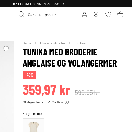
BYTT GRATIS
INNEN 30 DAGER
Dame
Bluser & skjorter
Tunikaer
TUNIKA MED BRODERIE
ANGLAISE OG VOLANGERMER
-40%
359,97 kr
599,95 kr
30-dagers beste pris*: 359,97 kr
Farge:
Beige