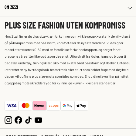
OM ZIZZI
PLUS SIZE FASHION UTEN KOMPROMISS
Hos Zizzi finner du plus size-klær for kvinner som vil kle seg akkurat slik de vil – uten å
gå på kompromiss med passform, komfort eller de nyeste trendene. Vi designer
mote i størrelsene 40–64 med en forståelse for kvinnekroppen, og sørger for at
plaggene våre sitter like godt som de ser ut. Utforsk alt fra kjoler, jeans og bluser til
badetøy, undertøy, treningsklær, sko med ekstra bred passform og tilbehør. Enten du
leter etter en ny hverdagslook, festantrekk eller stiler som holder følge med deg hele
dagen, vil du finne plus size-mote som føles som deg. Shop dine favoritter på nettet
og oppdag mote skreddersydd for kvinnelige kurver – ikke bare standarder.
Personvernerklæring
Kjøpsvilkår
Cookiepolitikk
Sitemap