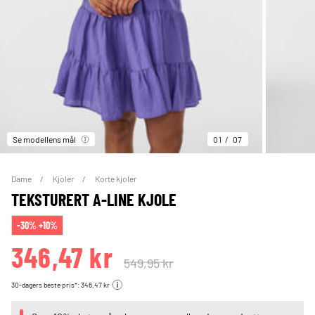
Se modellens mål
01
07
Dame
Kjoler
Korte kjoler
TEKSTURERT A-LINE KJOLE
-30% +10%
346,47 kr
549,95 kr
30-dagers beste pris*: 346,47 kr