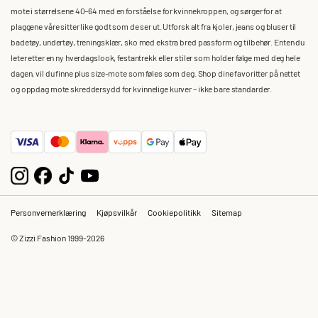
mote i størrelsene 40–64 med en forståelse for kvinnekroppen, og sørger for at
plaggene våre sitter like godt som de ser ut. Utforsk alt fra kjoler, jeans og bluser til
badetøy, undertøy, treningsklær, sko med ekstra bred passform og tilbehør. Enten du
leter etter en ny hverdagslook, festantrekk eller stiler som holder følge med deg hele
dagen, vil du finne plus size-mote som føles som deg. Shop dine favoritter på nettet
og oppdag mote skreddersydd for kvinnelige kurver – ikke bare standarder.
Personvernerklæring
Kjøpsvilkår
Cookiepolitikk
Sitemap
© Zizzi Fashion 1999-2026