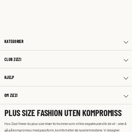
KATEGORIER
CLUB ZIZZI
HJELP
OM ZIZZI
PLUS SIZE FASHION UTEN KOMPROMISS
Hos Zizzi finner du plus size-klær for kvinner som vil kle seg akkurat slik de vil – uten å
gå på kompromiss med passform, komfort eller de nyeste trendene. Vi designer