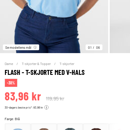
Se modellens mål
01
06
Dame
T-skjorter & Topper
T-skjorter
FLASH - T-SKJORTE MED V-HALS
-30%
83,96 kr
119,95 kr
30-dagers beste pris*: 83,96 kr
Farge:
Blå