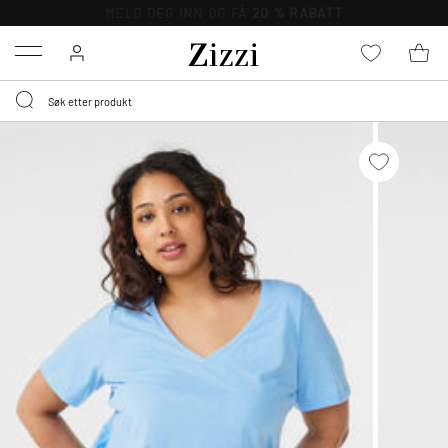
GRATIS LEVERING
FRA 699,- *
Menu