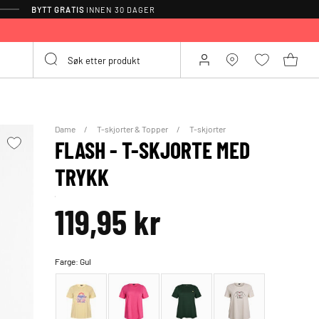
BYTT GRATIS
INNEN 30 DAGER
Dame
T-skjorter & Topper
T-skjorter
FLASH - T-SKJORTE MED
TRYKK
119,95 kr
Farge:
Gul